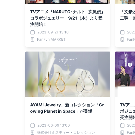
TVアニメ『NARUTO-ナルト- 疾風伝』
「文豪
コラボジュエリー 9/21（木）より受
二弾 9
注開始！
2023-09-21 13:10
2023
FanFun MARKET
Fan
AYAMI Jewelry、新コレクション「Gr
TVア
owing Planet in Space」が登場
ボジュ
受注開
2023-06-09 13:00
2023
株式会社ミスティー・コレクション
Fan