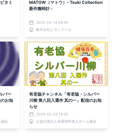
とビタミ
MATOW（マトウ）- Tsuki Collection
新作腕時計 -
2025-03-14 08:40
株式会社ビヨンクール
ルバー
有老協チャンネル「有老協・シルバー
信のお知
川柳 第八回入選作 其の一」配信のお知
らせ
2024-02-02 14:30
ム協会
公益社団法人全国有料老人ホーム協会