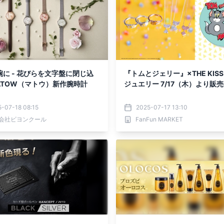
に - 花びらを文字盤に閉じ込
『トムとジェリー』×THE KISS
ATOW（マトウ）新作腕時計
ジュエリー 7/17（木）より
-07-18 08:15
2025-07-17 13:10
会社ビヨンクール
FanFun MARKET