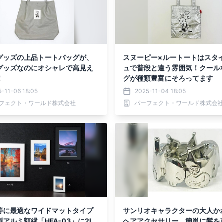
グッズの上品トートバッグが、
スヌーピー×ルートートはスタ
グッズなのにオシャレで高見え
ュで普段と違う雰囲気！クール
！
グが種類豊富にそろってます
-11-06 18:05
2025-11-04 18:05
フェクト・ワールド株式会社
パーフェクト・ワールド株式会
等に最適なワイドマットタイプ
サンリオキャラクターの大人か
アルミ額縁「HFA-03」に2L
ヘアアクセサリー。簡単に髪を