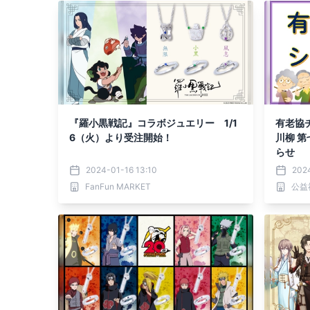
『羅小黒戦記』コラボジュエリー 1/1
有老協
6（火）より受注開始！
川柳 
らせ
2024-01-16 13:10
202
FanFun MARKET
公益