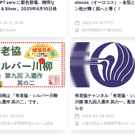
EPT zero に新色登場。精悍な
olocos（オーロコス） - 金箔
k & Silver」2025年4月10日発
ン粒が輝く肌へと導く！
5-04-11 14:00
2025-03-14 17:21
会社AJAX
SEVENBEAUTY株式会社
動画は 「有老協・シルバー川柳
有老協チャンネル「有老協・シ
入選作 其の二」です。
川柳 第九回入選作 其の一」配
らせ
4-03-29 19:00
2024-03-08 15:00
社団法人全国有料老人ホーム協会
公益社団法人全国有料老人ホー