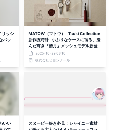
イリッシ
MATOW（マトウ）- Tsuki Collection
なバッ
新作腕時計– 小ぶりなケースに宿る、澄
んだ輝き『清月』メッシュモデル新登
場
2025-10-29 08:10
社
株式会社ビヨンクール
わいい
スヌーピー好き必見！シャイニー素材
束ねて
が映える大人かわいいルートートコラ