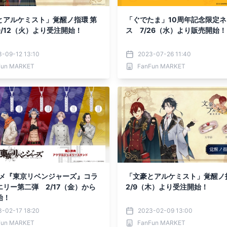
とアルケミスト」覚醒ノ指環 第
「ぐでたま」10周年記念限定
/12（火）より受注開始！
ス 7/26（水）より販売開始！
-09-12 13:10
2023-07-26 11:40
Fun MARKET
FanFun MARKET
ニメ『東京リベンジャーズ』コラ
「文豪とアルケミスト」覚醒
エリー第二弾 2/17（金）から
2/9（木）より受注開始！
始！
-02-17 18:20
2023-02-09 13:00
Fun MARKET
FanFun MARKET