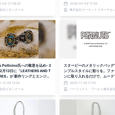
催
6-04-21 08:30
2026-04-04 17:30
会社ビヨンクール
株式会社マーケットリサーチセ
is Pollicino氏への敬意を込め- 2
スヌーピーのメタリックバッグ
2月13日に「LEATHERS AND T
ンプルスタイルに彩りを。ファ
URES」が 新作リングとエンジェ
ンに取り入れるだけで、ムード
ツを発売
れた印象に◎
-12-06 12:00
2025-11-26 17:05
会社ビヨンクール
パーフェクト・ワールド株式会