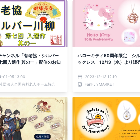
チャンネル「有老協・シルバー
ハローキティ50周年限定 シ
第七回入選作 其の一」配信のお知
ックレス 12/13（水）より販
4-01-05 13:00
2023-12-13 12:10
社団法人全国有料老人ホーム協会
FanFun MARKET