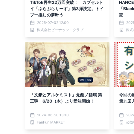
TikTok再生22万回突破！ カプセルト
HANC
イ「ぶらぶらりーず」第3弾決定。トイ
「Blac
プー推しの夢叶う
売
2025-07-02 12:00
202
株式会社ピーナッツ・クラブ
株式
「文豪とアルケミスト」覚醒ノ指環 第
今回の
三弾 6/20（木）より受注開始！
第九回
2024-06-20 13:10
202
FanFun MARKET
公益