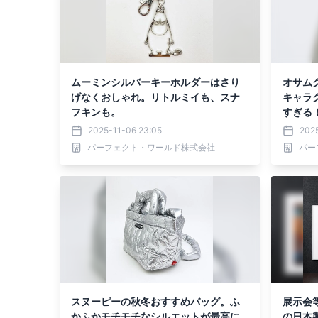
ムーミンシルバーキーホルダーはさり
オサム
げなくおしゃれ。リトルミイも、スナ
キャラ
フキンも。
すぎる
2025-11-06 23:05
2025
パーフェクト・ワールド株式会社
パー
スヌーピーの秋冬おすすめバッグ。ふ
展示会
かふかモチモチなシルエットが最高に
の日本製