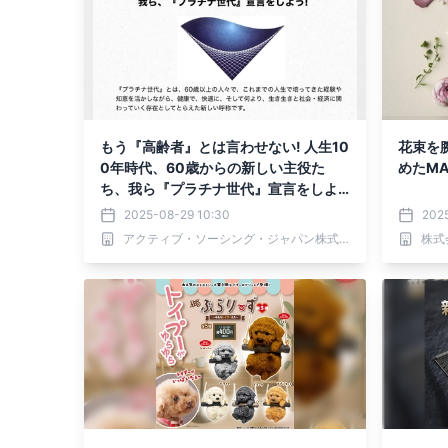
もう『高齢者』とは言わせない! 人生10
花束を腕
0年時代、60歳からの新しい主役た
めたM
ち、我ら『プラチナ世代』宣言をしよ
う! 2025年9月1日より固定概念を変え
2025-08-29 10:30
2025
る全国的なムーブメント始動!
アクティブ・ソーシング・ジャパン株式会社
株式