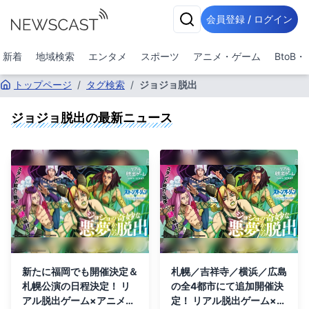
会員登録 / ログイン
新着
地域検索
エンタメ
スポーツ
アニメ・ゲーム
BtoB
トップページ
/
タグ検索
/
ジョジョ脱出
ジョジョ脱出
の最新ニュース
新たに福岡でも開催決定＆
札幌／吉祥寺／横浜／広島
札幌公演の日程決定！ リ
の全4都市にて追加開催決
アル脱出ゲーム×アニメ
定！ リアル脱出ゲーム×ア