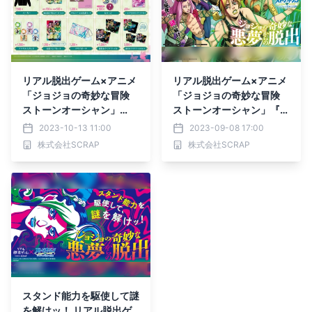
リアル脱出ゲーム×アニメ
リアル脱出ゲーム×アニメ
「ジョジョの奇妙な冒険
「ジョジョの奇妙な冒険
ストーンオーシャン」
ストーンオーシャン」『ジ
『ジョジョの奇妙な悪夢か
ョジョの奇妙な悪夢からの
2023-10-13 11:00
2023-09-08 17:00
らの脱出』 オリジナルグ
脱出』描き下ろし新ビジュ
株式会社SCRAP
株式会社SCRAP
ッズ&カフェメニュー公
アルを公開!!
開！
スタンド能力を駆使して謎
を解けッ！ リアル脱出ゲ