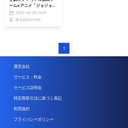
ーム×アニメ「ジョジョの
奇妙な冒険 ストーンオー
2023-08-26 13:00
シャン」『ジョジョの奇妙
株式会社SCRAP
な悪夢からの脱出』2023
年10月19日（木）東京ミ
ステリーサーカスからスタ
ート！
1
運営会社
サービス・料金
サービス説明会
特定商取引法に基づく表記
利用規約
プライバシーポリシー