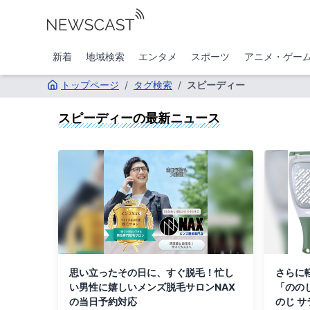
新着
地域検索
エンタメ
スポーツ
アニメ・ゲー
トップページ
/
タグ検索
/
スピーディー
スピーディー
の最新ニュース
思い立ったその日に、すぐ脱毛！忙し
さらに
い男性に嬉しいメンズ脱毛サロンNAX
「のの
の当日予約対応
のじ 