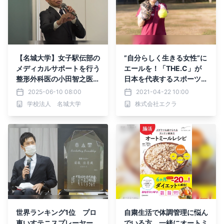
【名城大学】女子駅伝部の
”自分らしく生きる女性”に
メディカルサポートを行う
エールを！「THE.C」が
整形外科医の小田智之医師
日本を代表するスポーツア
が薬学部で講義
スリートをサポート！
2025-06-10 08:00
2021-04-22 10:00
学校法人 名城大学
株式会社エクラ
世界ランキング1位 プロ
自粛生活で体調管理に悩ん
車いすテニスプレーヤー
でいる方、一緒にオートミ