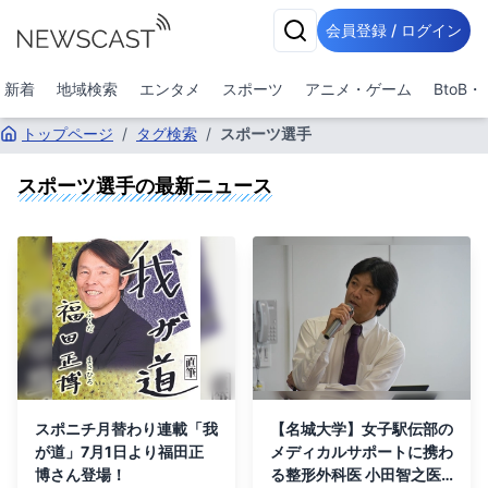
会員登録 / ログイン
新着
地域検索
エンタメ
スポーツ
アニメ・ゲーム
BtoB
トップページ
/
タグ検索
/
スポーツ選手
スポーツ選手
の最新ニュース
スポニチ月替わり連載「我
【名城大学】女子駅伝部の
が道」7月1日より福田正
メディカルサポートに携わ
博さん登場！
る整形外科医 小田智之医