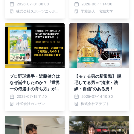
師が薬学部で講義
2026-07-01 00:00
2026-06-11 14:00
株式会社スポーツニッポン新聞社
学校法人 名城大学
プロ野球選手・近藤健介は
【モテる男の新常識】 脱
なぜ誕生したのか？『世界
毛してる男＝“清潔・洗
一の侍選手の育ち方』が7
練・自信”のある男！
月14日に発売
2025-07-15 11:10
2025-07-14 10:30
株式会社カンゼン
株式会社アデプト