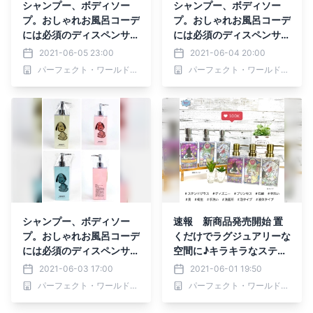
シャンプー、ボディソー
シャンプー、ボディソー
プ。おしゃれお風呂コーデ
プ。おしゃれお風呂コーデ
には必須のディスペンサ
には必須のディスペンサ
ー。意外と知られていない
ー。意外と知られていない
2021-06-05 23:00
2021-06-04 20:00
お手入れ方法はスヌーピー
お手入れ方法はスヌーピー
パーフェクト・ワールド株式会社
パーフェクト・ワールド株式会社
ボトルと一緒にお勉強！
ボトルと一緒にお勉強！
シャンプー、ボディソー
速報 新商品発売開始 置
プ。おしゃれお風呂コーデ
くだけでラグジュアリーな
には必須のディスペンサ
空間に♪キラキラなステン
ー。意外と知られていない
ドグラス風デザインがきれ
2021-06-03 17:00
2021-06-01 19:50
お手入れ方法はスヌーピー
いなディズニーのディスペ
パーフェクト・ワールド株式会社
パーフェクト・ワールド株式会社
ボトルと一緒にお勉強！
ンサー