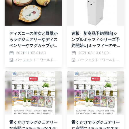
ディズニーの美女と野獣か
速報 新商品予約開始[シ
らラグジュアリーなディス
ンプルミッフィシリーズ予
ペンサーやマグカップが勢
約開始♫]ミッフィーのモ
揃い♪美しさにうっとり
ノトーンシリーズでバスタ
2021-11-06 01:30
2021-08-13 05:00
イムも快適に♪詰め替えも
パーフェクト・ワールド株式会社
パーフェクト・ワールド株式会社
楽々なディスペンサーがオ
シャレ過ぎる
置くだけでラグジュアリー
置くだけでラグジュアリー
な空間に♪キラキラなステ
な空間に♪キラキラなステ