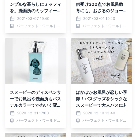
ンプルな暮らしにミッフィ
供受け300点でお風呂教
を。洗面所のミッフィー。
育にも。おさるのジョージ
シンプル大人向け3選。
新作タオルやディスペンサ
2021-03-07 19:40
2021-03-01 19:40
ー
パーフェクト・ワールド株式会社
パーフェクト・ワールド株式会社
スヌーピーのディスペンサ
ぽかぽかお風呂が恋しい季
ーでお風呂や洗面所もパス
節！バスグッズをシックな
テルカラーでかわいく変身
スヌーピーで大人バスに♪
♪
2020-12-31 17:00
2020-12-10 13:40
パーフェクト・ワールド株式会社
パーフェクト・ワールド株式会社