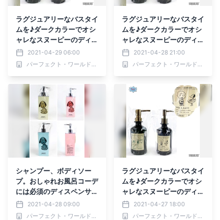
ラグジュアリーなバスタイ
ラグジュアリーなバスタイ
ムを♪ダークカラーでオシ
ムを♪ダークカラーでオシ
ャレなスヌーピーのディス
ャレなスヌーピーのディス
ペンサー
ペンサー
2021-04-29 06:00
2021-04-28 21:00
パーフェクト・ワールド株式会社
パーフェクト・ワールド株式会社
シャンプー、ボディソー
ラグジュアリーなバスタイ
プ。おしゃれお風呂コーデ
ムを♪ダークカラーでオシ
には必須のディスペンサ
ャレなスヌーピーのディス
ー。意外と知られていない
ペンサー
2021-04-28 09:00
2021-04-27 18:00
お手入れ方法はスヌーピー
パーフェクト・ワールド株式会社
パーフェクト・ワールド株式会社