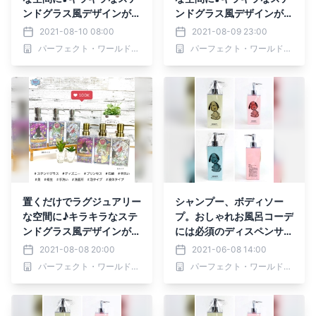
ンドグラス風デザインがき
ンドグラス風デザインがき
れいなディズニーのディス
れいなディズニーのディス
2021-08-10 08:00
2021-08-09 23:00
ペンサー
ペンサー
パーフェクト・ワールド株式会社
パーフェクト・ワールド株式会社
置くだけでラグジュアリー
シャンプー、ボディソー
な空間に♪キラキラなステ
プ。おしゃれお風呂コーデ
ンドグラス風デザインがき
には必須のディスペンサ
れいなディズニーのディス
ー。意外と知られていない
2021-08-08 20:00
2021-06-08 14:00
ペンサー
お手入れ方法はスヌーピー
パーフェクト・ワールド株式会社
パーフェクト・ワールド株式会社
ボトルと一緒にお勉強！