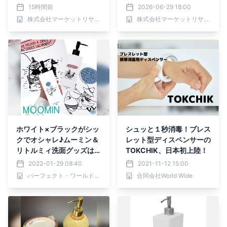
ペンサー、デスクトップ型
年）、市場規模（10.1イン
15時間前
2026-06-29 18:00
ディスペンサー）・分析レ
チ、13.3インチ、その
株式会社マーケットリサーチセンター
株式会社マーケットリサーチセンター
ポートを発表
他）・分析レポートを発表
ホワイト×ブラックがシッ
シュッと１秒消毒！ブレス
クでオシャレ♪ムーミン＆
レット型ディスペンサーの
リトルミィ洗面グッズは清
TOKCHIK、日本初上陸！
潔感も満点
2022-01-29 08:40
2021-11-12 15:00
パーフェクト・ワールド株式会社
合同会社World Wide