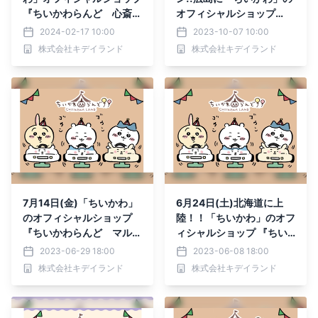
『ちいかわらんど 心斎橋
オフィシャルショップ
パルコ店』2024年3月1日
『ちいかわらんど 広島パ
2024-02-17 10:00
2023-10-07 10:00
（金）グランドオープン
ルコ店』
株式会社キデイランド
株式会社キデイランド
7月14日(金)「ちいかわ」
6月24日(土)北海道に上
のオフィシャルショップ
陸！！「ちいかわ」のオフ
『ちいかわらんど マルイ
ィシャルショップ 『ちい
シティ横浜店』グランドオ
かわらんど 札幌パルコ
2023-06-29 18:00
2023-06-08 18:00
ープン
店』グランドオープン
株式会社キデイランド
株式会社キデイランド