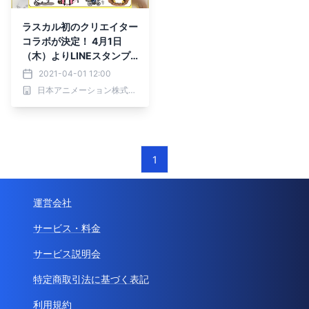
ラスカル初のクリエイター
コラボが決定！ 4月1日
（木）よりLINEスタンプ
「ナガノのゆるかわラスカ
2021-04-01 12:00
ル」配信開始
日本アニメーション株式会社
1
運営会社
サービス・料金
サービス説明会
特定商取引法に基づく表記
利用規約