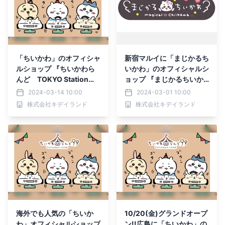
「ちいかわ」のオフィシャ
新宿マルイに「まじかるち
ルショップ 『ちいかわら
いかわ」のオフィシャルシ
んど TOKYO Station』
ョップ 『まじかるちいか
が エリアを拡大してリニ
わストア新宿マルイ店』!!
2024-03-14 10:00
2024-03-01 10:00
ューアル！！2024年3月2
2024年3月14日(木)グラ
株式会社キデイランド
株式会社キデイランド
7日(水)グランドオープン
ンドオープン
海外でも人気の「ちいか
10/20(金)グランドオープ
わ」オフィシャルショップ
ン!!広島に「ちいかわ」の