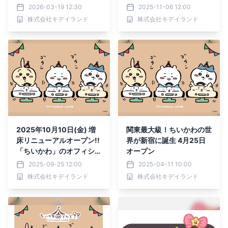
年4月3日(金)グランドオ
かわらんど 金沢フォーラ
2026-03-19 12:30
2025-11-06 12:00
ープン
ス店』
株式会社キデイランド
株式会社キデイランド
2025年10月10日(金) 増
関東最大級！ちいかわの世
床リニューアルオープン!!
界が新宿に誕生 4月25日
「ちいかわ」のオフィシャ
オープン
ルショップ 『ちいかわら
2025-09-25 12:00
2025-04-11 10:00
んど 原宿店』
株式会社キデイランド
株式会社キデイランド