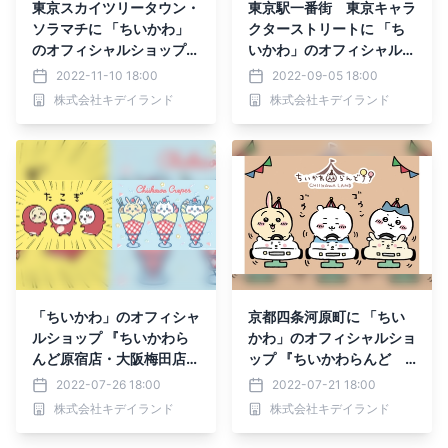
東京スカイツリータウン・
東京駅一番街 東京キャラ
ソラマチに 「ちいかわ」
クターストリートに 「ち
のオフィシャルショップ
いかわ」のオフィシャルシ
『ちいかわらんど 東京ス
ョップ 『ちいかわらん
2022-11-10 18:00
2022-09-05 18:00
カイツリータウン・ソラマ
ど TOKYO Statio
株式会社キデイランド
株式会社キデイランド
チ店』！！ 2022年11月2
n』！！ 2022年9月16日
3日(水・祝)グランドオー
(金)グランドオープン
プン
「ちいかわ」のオフィシャ
京都四条河原町に 「ちい
ルショップ 『ちいかわら
かわ」のオフィシャルショ
んど原宿店・大阪梅田店』
ップ 『ちいかわらんど
1周年おめでとうフェ
京都四条河原町店』！！ 2
2022-07-26 18:00
2022-07-21 18:00
ア！！ 2022年8月5日(金)
022年7月29日(金)グラン
株式会社キデイランド
株式会社キデイランド
～
ドオープン