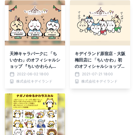
天神キャラパークに 「ち
キデイランド原宿店・大阪
いかわ」のオフィシャルシ
梅田店に 「ちいかわ」初
ョップ 『ちいかわらん
のオフィシャルショップ
ど 福岡パルコ店』！！ 2
『ちいかわらんど』！！ 2
2022-06-02 18:00
2021-07-21 18:00
022年6月11日(土)グラン
021年8月7日(土)グランド
株式会社キデイランド
株式会社キデイランド
ドオープン
オープン