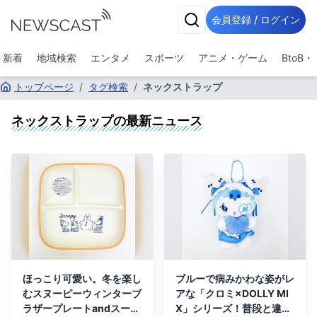
会員登録 / ログイン
新着
地域検索
エンタメ
スポーツ
アニメ・ゲーム
BtoB
トップページ
/
タグ検索
/
ネックストラップ
ネックストラップ
の最新ニュース
ほっこり可愛い。冬を楽し
ブルーで病みかわな姿がレ
むスヌーピーウィンターブ
アな「クロミ×DOLLY MI
ラザープレートandスープ
X」シリーズ！普段と違い