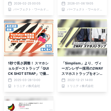
カップ。
すぎるクロミのぴえんな表
2026-02-25 00:05
2026-01-06 19:05
情がメロすぎる！
パーフェクト・ワールド株式会社
パーフェクト・ワールド株式会社
1秒で長さ調整！ スマホシ
「Simplism」より、ヴィ
ョルダーストラップ「QUI
ーガンレザー採用の2WAY
CK SHOT STRAP」で撮影
スマホストラップをオンラ
も移動も快適に。Simplis
インストア限定発売
2025-03-28 13:00
2022-12-21 14:00
mより数量限定で発売
トリニティ株式会社
トリニティ株式会社