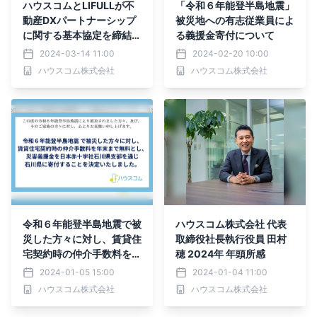
ハウスコムとLIFULLが不
「令和６年能登半島地震」
動産DXパートナーシップ
被災地への有志従業員によ
に関する基本協定を締結
る義援金寄付について
生成AIを活かし、新社内情
2024-03-14 11:00
2024-02-20 10:00
報検索システムの開発・構
ハウスコム株式会社
ハウスコム株式会社
築に着手
令和６年能登半島地震で被
ハウスコム株式会社 代表
災した方々に対し、賃貸住
取締役社長執行役員 田村
宅契約時の仲介手数料を年
穂 2024年 年頭所感
末まで無料とし、災害義援
2024-01-05 15:00
2024-01-04 11:00
金を日本赤十字社石川県支
ハウスコム株式会社
ハウスコム株式会社
部を通じ石川県に寄付する
ことを決定