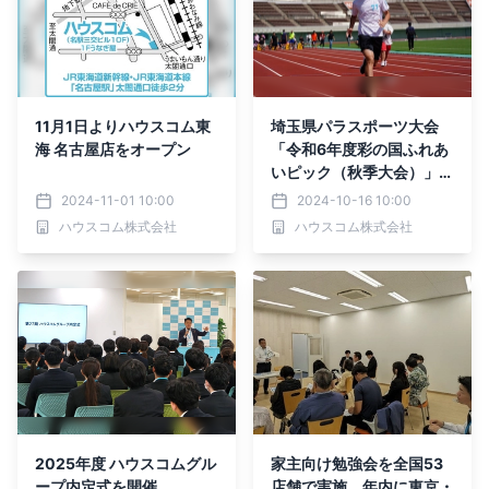
11月1日よりハウスコム東
埼玉県パラスポーツ大会
海 名古屋店をオープン
「令和6年度彩の国ふれあ
いピック（秋季大会）」と
「第25回東京都障害者ス
2024-11-01 10:00
2024-10-16 10:00
ポーツ大会 スポーツの集
ハウスコム株式会社
ハウスコム株式会社
い（第58回）」にボラン
ティア参加
2025年度 ハウスコムグル
家主向け勉強会を全国53
ープ内定式を開催
店舗で実施、年内に東京・