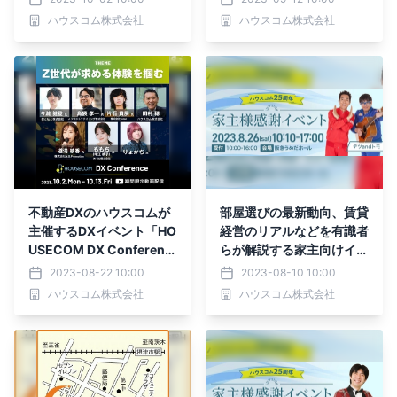
能文さんが50ｍ走などに
ルなど解説
ハウスコム株式会社
ハウスコム株式会社
出場
不動産DXのハウスコムが
部屋選びの最新動向、賃貸
主催するDXイベント「HO
経営のリアルなどを有識者
USECOM DX Conferenc
らが解説する家主向けイベ
e」開催
ントを大阪で開催、お笑い
2023-08-22 10:00
2023-08-10 10:00
芸人 テツandトモさんも
ハウスコム株式会社
ハウスコム株式会社
ゲスト登壇