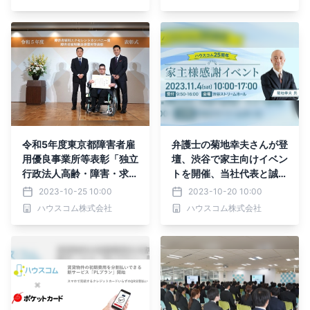
収集の場として活用の実態
定を取得
令和5年度東京都障害者雇
弁護士の菊地幸夫さんが登
用優良事業所等表彰「独立
壇、渋谷で家主向けイベン
行政法人高齢・障害・求職
トを開催、当社代表と誠不
者雇用支援機構理事長努力
動産 鈴木誠さんとのセッ
2023-10-25 10:00
2023-10-20 10:00
賞」を受賞
ションも予定
ハウスコム株式会社
ハウスコム株式会社