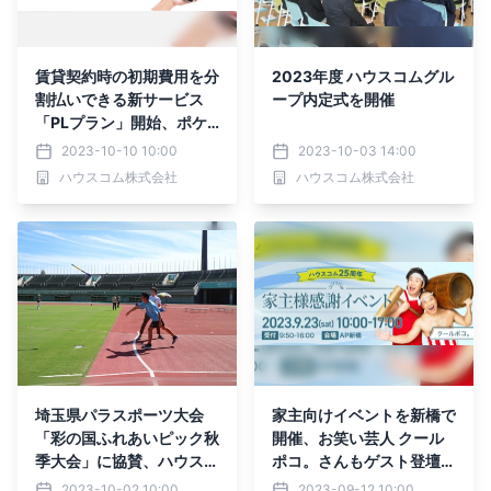
賃貸契約時の初期費用を分
2023年度 ハウスコムグル
割払いできる新サービス
ープ内定式を開催
「PLプラン」開始、ポケ
ットカードと業務提携、ス
2023-10-10 10:00
2023-10-03 14:00
マホで完結するQR分割払
ハウスコム株式会社
ハウスコム株式会社
いを実現
埼玉県パラスポーツ大会
家主向けイベントを新橋で
「彩の国ふれあいピック秋
開催、お笑い芸人 クール
季大会」に協賛、ハウスコ
ポコ。さんもゲスト登壇。
ムファームスタッフの澤野
相続対策や賃貸経営のリア
2023-10-02 10:00
2023-09-12 10:00