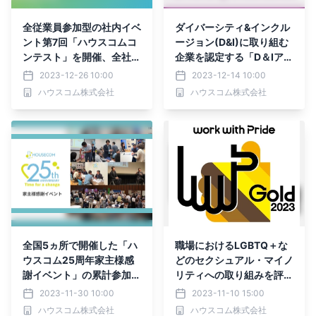
全従業員参加型の社内イベ
ダイバーシティ&インクル
ント第7回「ハウスコムコ
ージョン(D&I)に取り組む
ンテスト」を開催、全社的
企業を認定する「D＆Iアワ
品質管理「TQC」、ビジ
ード2023」で最上位のベ
2023-12-26 10:00
2023-12-14 10:00
ネスアイデア、接客の3部
ストワークプレイス認定を
ハウスコム株式会社
ハウスコム株式会社
門において経営層の審査を
3年連続取得
通して優勝者を決定
全国5ヵ所で開催した「ハ
職場におけるLGBTQ＋な
ウスコム25周年家主様感
どのセクシュアル・マイノ
謝イベント」の累計参加者
リティへの取り組みを評価
数が830名へ、40種超の
する「PRIDE指標2023」
2023-11-30 10:00
2023-11-10 15:00
セミナーが好評、最新情報
において最上位ゴールド認
ハウスコム株式会社
ハウスコム株式会社