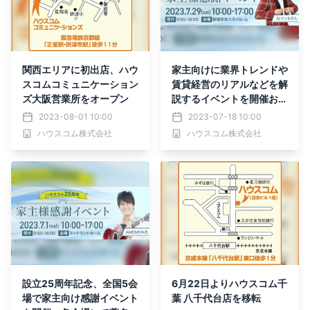
関西エリアに初出店、ハウ
家主向けに業界トレンドや
スコムコミュニケーション
賃貸経営のリアルなどを解
ズ大阪営業所をオープン
説するイベントを開催お笑
い芸人 ねづっちさんも登
2023-08-01 10:00
2023-07-18 10:00
壇し賃貸経営のなぞかけを
ハウスコム株式会社
ハウスコム株式会社
披露
設立25周年記念、全国5会
6月22日よりハウスコム千
場で家主向け感謝イベント
葉 八千代台店を移転