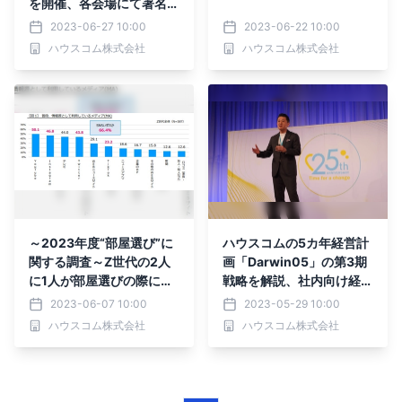
を開催、各会場にて著名人
ゲストが登壇、3.4万名の
2023-06-27 10:00
2023-06-22 10:00
家主との接点を拡大し事業
ハウスコム株式会社
ハウスコム株式会社
を推進
～2023年度“部屋選び”に
ハウスコムの5カ年経営計
関する調査～Z世代の2人
画「Darwin05」の第3期
に1人が部屋選びの際に
戦略を解説、社内向け経営
「動画」を参考にしたいと
計画発表説明会を3拠点で
2023-06-07 10:00
2023-05-29 10:00
回答部屋選びにSNSを活用
リアル開催、全従業員110
ハウスコム株式会社
ハウスコム株式会社
している人の67.0％が
0名超が参加
「物件紹介動画」を参考