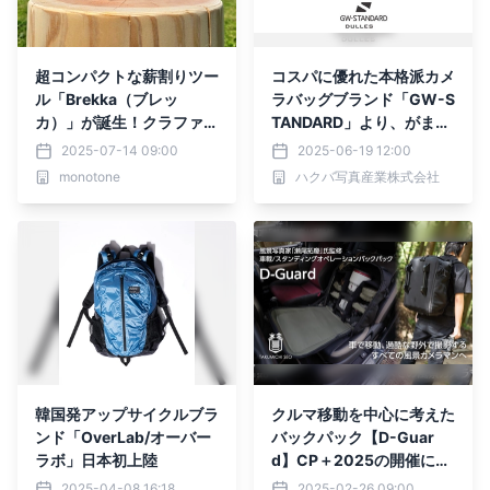
超コンパクトな薪割りツー
コスパに優れた本格派カメ
ル「Brekka（ブレッ
ラバッグブランド「GW-S
カ）」が誕生！クラファン
TANDARD」より、がま口
初日で目標達成！
タイプでガバっと開くダレ
2025-07-14 09:00
2025-06-19 12:00
スシリーズ4モデル新発
monotone
ハクバ写真産業株式会社
売！
韓国発アップサイクルブラ
クルマ移動を中心に考えた
ンド「OverLab/オーバー
バックパック【D-Guar
ラボ」日本初上陸
d】CP＋2025の開催に合
わせてクラウドファンディ
2025-04-08 16:18
2025-02-26 09:00