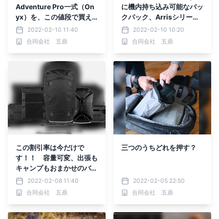
Adventure Pro一式（On
に機内持ち込み可能なバッ
yx）を、この値段で買え
クパック、Arrisシリー
るのはあと3個だけ！！
ズ！！Makuakeで！！
2022-02-10 11:40
2022-02-10 10:20
合同会社 五鼎
合同会社 五鼎
この割引率は今だけで
三つのうちどれを押す？
す！！ 容量可変、出張も
キャンプもおまかせのバッ
クパック、Arrisシリーズ
2022-02-08 11:40
2022-02-05 22:50
日本に初登場！！
合同会社 五鼎
合同会社 五鼎