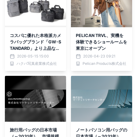
コスパに優れた本格派カメ
PELICAN TRVL、実機を
ラバッグブランド「GW-S
体験できるショールームを
TANDARD」より上品な素
東京にオープン
材感と高い収納力を兼ね備
2026-05-15 15:00
2026-04-23 09:21
えた「ブロスシリーズ」新
ハクバ写真産業株式会社
Pelican Products株式会社
発売！
旅行用バッグの日本市場
ノートパソコン用バッグの
（～2031年）、市場規模
日本市場（～2031年）、