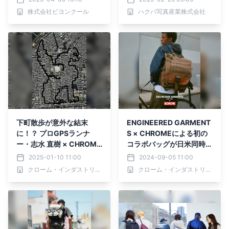
ング開始！
株式会社ビヨンクール
ハクバ写真産業株式会社
下町散歩が意外な結末
ENGINEERED GARMENT
に！？ プロGPSランナ
S × CHROMEによる初の
ー・志水 直樹 × CHROME
コラボバッグが日米同時発
のコラボ動画を公開
売
2025-01-10 11:00
2024-09-05 11:00
クローム・インダストリーズジャパン合同会社
クローム・インダストリーズジャパン合同会社