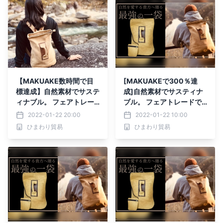
【MAKUAKE数時間で目
[MAKUAKEで300％達
標達成】自然素材でサステ
成]自然素材でサスティナ
ィナブル。 フェアトレー
ブル。 フェアトレードで
ドでエシカル。 SDGsに配
エシカル。 SDGsに配慮し
2022-01-22 20:00
2022-01-22 10:00
慮したヨーロッパで大人気
たヨーロッパで大人気モデ
ひまわり貿易
ひまわり貿易
モデルのバックパック好評
ルのバックパックが この
販売中
度「Makuake」にて12月
27日日本初上陸