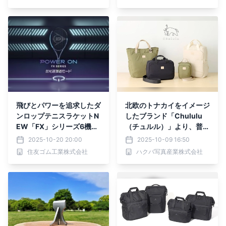
飛びとパワーを追求したダ
北欧のトナカイをイメージ
ンロップテニスラケットN
したブランド「Chululu
EW「FX」シリーズ6機種
（チュルル）」より、普段
を新発売
使いもしやすいカメラバッ
2025-10-20 20:00
2025-10-09 16:50
グ「ルモ」シリーズ4種各
住友ゴム工業株式会社
ハクバ写真産業株式会社
3色発売！