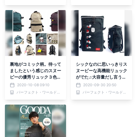
裏地がコミック柄。待って
シックなのに思いっきりス
ましたという感じのスヌー
ヌーピーな高機能リュック
ピーの優秀リュック３色が
がでた♫大容量だし言うこ
登場。
となし。
2020-10-08 09:10
2020-09-30 20:50
パーフェクト・ワールド株式会社
パーフェクト・ワールド株式会社