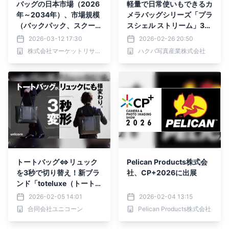
バッグの日本市場（2026
軽量で日常使いもできるカ
年～2034年）、市場規模
メラバッグシリーズ「プラ
（バックパック、スクール
スシェル ストリーム」3種
バッグ、巾着袋、ハンドバ
各5色が新発売！
2026-03-12 17:30
2026-02-26 20:50
ッグ、財布、ダッフルバッ
株式会社マーケットリサーチセンター
ハクバ写真産業株式会社
グ、ジムバッグ、スリング
バッグ、クロスボディバッ
グ）・分析レポートを発表
トートバッグ⇔リュック
Pelican Products株式会
を3秒で切り替え！新ブラ
社、CP+2026に出展
ンド「toteluxe（トートリ
ュクス）」誕生
2026-02-05 14:01
2026-02-04 13:15
合同会社ユニコーン
Pelican Products株式会社