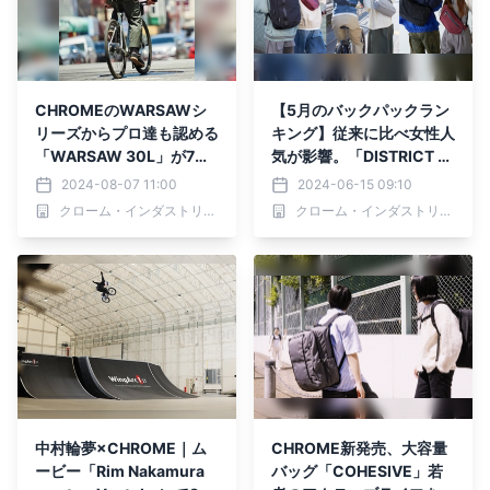
CHROMEのWARSAWシ
【5月のバックパックラン
リーズからプロ達も認める
キング】従来に比べ女性人
「WARSAW 30L」が7月
気が影響。「DISTRICT C
末に新登場
OLLECTION」人気ランキ
2024-08-07 11:00
2024-06-15 09:10
ングを発表
クローム・インダストリーズジャパン合同会社
クローム・インダストリーズジャパン合同会社
中村輪夢×CHROME｜ム
CHROME新発売、大容量
ービー「Rim Nakamura
バッグ「COHESIVE」若