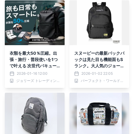
衣類を最大50％圧縮。出
スヌーピーの最新バックパ
張・旅行・普段使いを1つ
ックは見た目も機能面もS
で叶える 次世代バキュー
ランク。大人気のジョーク
ムバックパック「BANGE
ールデザインでおしゃれさ
2026-01-16 12:00
2026-01-02 22:05
AIR」
UP。
ジョリーズ トレーディング カンパニー
パーフェクト・ワールド株式会社