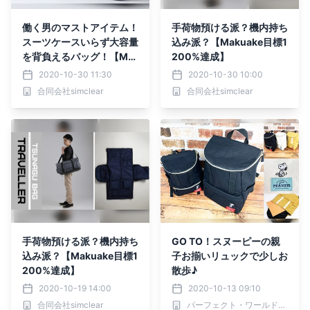
働く男のマストアイテム！
手荷物預ける派？機内持ち
スーツケースいらず大容量
込み派？【Makuake目標1
を背負えるバッグ！【Ma
200%達成】
kuake目標1200%達成】
2020-10-30 11:30
2020-10-30 10:00
合同会社simclear
合同会社simclear
手荷物預ける派？機内持ち
GO TO！スヌーピーの親
込み派？【Makuake目標1
子お揃いリュックで少しお
200%達成】
散歩♪
2020-10-19 14:00
2020-10-13 09:10
合同会社simclear
パーフェクト・ワールド株式会社