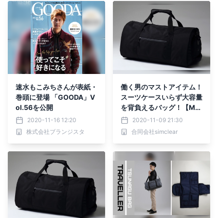
速水もこみちさんが表紙・
働く男のマストアイテム！
巻頭に登場 「GOODA」V
スーツケースいらず大容量
ol.56を公開
を背負えるバッグ！【Ma
kuake目標1200%達成】
2020-11-16 12:20
2020-11-09 21:30
株式会社ブランジスタ
合同会社simclear