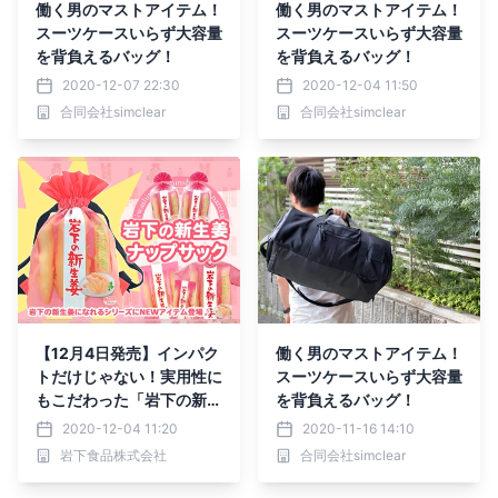
働く男のマストアイテム！
働く男のマストアイテム！
スーツケースいらず大容量
スーツケースいらず大容量
を背負えるバッグ！
を背負えるバッグ！
2020-12-07 22:30
2020-12-04 11:50
合同会社simclear
合同会社simclear
【12月4日発売】インパク
働く男のマストアイテム！
トだけじゃない！実用性に
スーツケースいらず大容量
もこだわった「岩下の新生
を背負えるバッグ！
姜ナップサック」を岩下の
2020-12-04 11:20
2020-11-16 14:10
新生姜ミュージアムとオン
岩下食品株式会社
合同会社simclear
ラインショップで販売