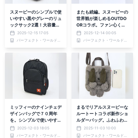
スヌーピーのシンプルで使
またも続編。スヌーピーの
いやすい黒やグレーのリュ
世界観が楽しめるOUTDO
ックサック2選！大容量の
ORコラボ。ファン心くす
ため通勤や出張、旅行など
ぐるユニークなペンケース
2025-12-15 17:05
2025-12-14 00:05
様々な場面で大活躍。
たちが勢ぞろい。
パーフェクト・ワールド株式会社
パーフェクト・ワールド株式会社
ミッフィーのナインチェデ
まるでリアルスヌーピーな
ザインバッグで７０周年
ルートートコラボ新作ショ
を。シンプルで使いやすい
ルダーバッグ。ふわふわの
毎日使いバッグ。
ファーがきもちいい！
2025-12-03 18:05
2025-11-03 10:00
パーフェクト・ワールド株式会社
パーフェクト・ワールド株式会社