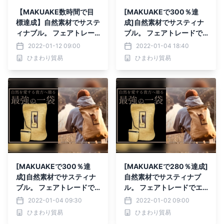
【MAKUAKE数時間で目
[MAKUAKEで300％達
標達成】自然素材でサステ
成]自然素材でサスティナ
ィナブル。 フェアトレー
ブル。 フェアトレードで
ドでエシカル。 SDGsに配
エシカル。 SDGsに配慮し
2022-01-12 09:00
2022-01-04 18:40
慮したヨーロッパで大人気
たヨーロッパで大人気モデ
ひまわり貿易
ひまわり貿易
モデルのバックパック好評
ルのバックパックが この
販売中
度「Makuake」にて12月
27日日本初上陸
[MAKUAKEで300％達
[MAKUAKEで280％達成]
成]自然素材でサスティナ
自然素材でサスティナブ
ブル。 フェアトレードで
ル。 フェアトレードでエ
エシカル。 SDGsに配慮し
シカル。 SDGsに配慮した
2022-01-04 09:30
2022-01-02 09:00
たヨーロッパで大人気モデ
ヨーロッパで大人気モデル
ひまわり貿易
ひまわり貿易
ルのバックパックが この
のバックパックが この度