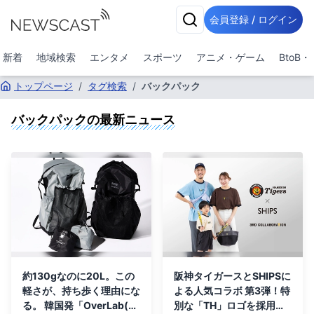
会員登録 / ログイン
新着
地域検索
エンタメ
スポーツ
アニメ・ゲーム
BtoB
トップページ
/
タグ検索
/
バックパック
バックパック
の最新ニュース
約130gなのに20L。この
阪神タイガースとSHIPSに
軽さが、持ち歩く理由にな
よる人気コラボ 第3弾！特
る。 韓国発「OverLab(オ
別な「TH」ロゴを採用し