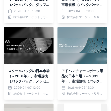
（バックパック、ダッフル
市場規模（バックパック、
バッグ、トロリーバッ
ブリーフケース、スリー
2026-04-10 16:30
2026-04-09 11:30
グ）・分析レポートを発表
ブ）・分析レポートを発表
株式会社マーケットリサーチセンター
株式会社マーケットリサーチセンター
スクールバッグの日本市場
アドベンチャースポーツ用
（～2031年）、市場規模
品の日本市場（～2031
（バックパック、メッセン
年）、市場規模（バックパ
ジャーバッグ、ノートパソ
ック＆バッグ、ウォーター
2026-04-07 12:00
2026-04-02 12:30
コン用バッグ）・分析レポ
スポーツ用品、履物）・分
株式会社マーケットリサーチセンター
株式会社マーケットリサーチセンター
ートを発表
析レポートを発表