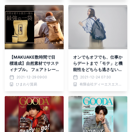
度「Makuake」にて好評
「Makuake」にて12月27
発売中
日日本初上陸
【MAKUAKE数時間で目
オンでもオフでも、仕事か
標達成】自然素材でサステ
らデートまで「モテ」と機
ィナブル。 フェアトレー
能性をどちらも逃さないバ
ドでエシカル。 SDGsに配
ックパックが発売
2021-12-29 09:00
2021-12-24 07:30
慮したヨーロッパで大人気
ひまわり貿易
有限会社ディーエスエスアール
モデルのバックパックが
この度「Makuake」にて1
2月27日日本初上陸