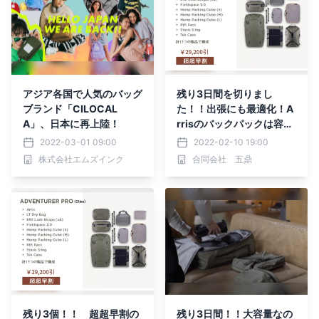
アジア各国で人気のバッグ
残り3日間を切りまし
ブランド「CILOCAL
た！！出張にも最適化！A
A」、日本に再上陸！
rrisのバックパックは容量
可変、出し入れに工夫満
2022-03-01 09:00
2022-02-10 19:00
載！！
株式会社エムズインク
合同会社 五鼎
Makuakeでお得に購入
できます！！
残り3個！！ 超超早割の
残り3日間！！大容量なの