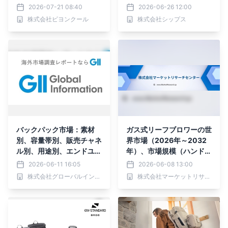
ーバーラボ)」が超軽量パ
た限定コレクションを発売
2026-07-21 08:40
2026-06-26 12:00
ッカブルバッグパック発
株式会社ビヨンクール
株式会社シップス
売。
バックパック市場：素材
ガス式リーフブロワーの世
別、容量帯別、販売チャネ
界市場（2026年～2032
ル別、用途別、エンドユー
年）、市場規模（ハンドヘ
ザー別―2026-2032年の
ルド、バックパック）・分
2026-06-11 16:05
2026-06-08 13:00
世界市場予測
析レポートを発表
株式会社グローバルインフォメーション
株式会社マーケットリサーチセンター