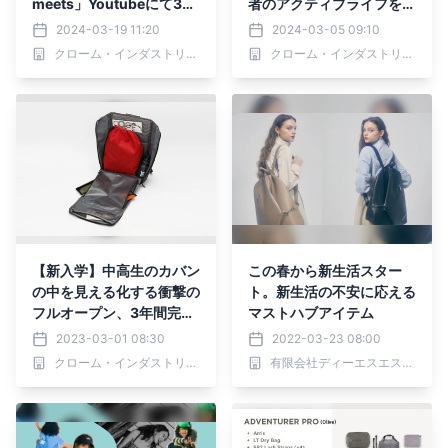
meets」Youtubeにて3月
者のアクティブライフを支
18日公開。躍動感と利便
える｜ベストオブザイヤー
2024-03-19 11:20
2024-03-05 09:10
性、中村輪夢のとある1日
2024受賞
クローム・インダストリーズジャパン合同会社
クローム・インダストリーズジャパン合同会社
を切り取る
【新入学】中高生のカバン
この春から新生活スター
の中を見える化する衝撃の
ト。新生活の不安に応える
フルオープン、3年間完全
マストハブアイテム
保証付きバックパック
2023-03-01 08:30
2022-03-23 08:00
クローム・インダストリーズジャパン合同会社
有限会社ディーエスエスアール