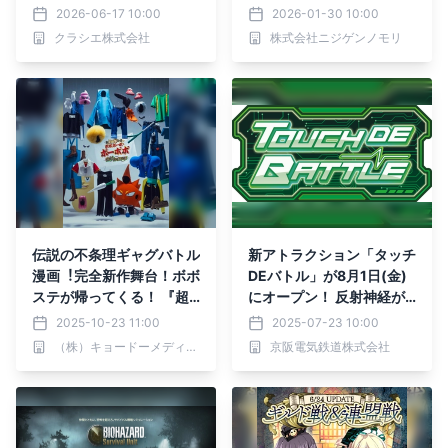
ム★コマキング」2026年
高難易度バトル「忍里四人
2026-06-17 10:00
2026-01-30 10:00
7月6日(月)に新発売！
衆に挑め、忍術性質変化バ
クラシエ株式会社
株式会社ニジゲンノモリ
トルチャレンジ」
伝説の不条理ギャグバトル
新アトラクション「タッチ
漫画︕完全新作舞台！ボボ
DEバトル」が8月1日(金)
ステが帰ってくる！ 『超
にオープン！ 反射神経が
ハジケステージ☆ボボボ
試されるバトルアトラクシ
2025-10-23 11:00
2025-07-23 10:00
ーボ・ボーボボ 〜因縁！
ョン
（株）キョードーメディアス
京阪電気鉄道株式会社
鼻毛！決戦！〜』 2026年
6月、シアターGロッソに
て上演決定！！