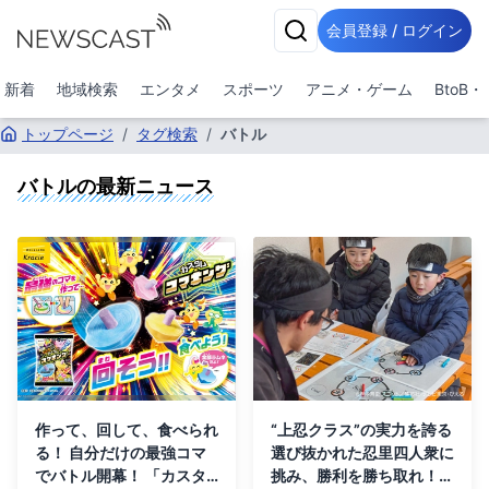
会員登録 / ログイン
新着
地域検索
エンタメ
スポーツ
アニメ・ゲーム
BtoB
トップページ
/
タグ検索
/
バトル
バトル
の最新ニュース
作って、回して、食べられ
“上忍クラス”の実力を誇る
る！ 自分だけの最強コマ
選び抜かれた忍里四人衆に
でバトル開幕！ 「カスタ
挑み、勝利を勝ち取れ！