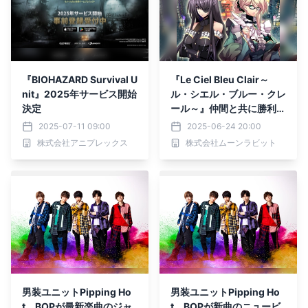
『BIOHAZARD Survival U
『Le Ciel Bleu Clair～
nit』2025年サービス開始
ル・シエル・ブルー・クレ
決定
ール～』仲間と共に勝利を
つかめ！「ギルド戦」「連
2025-07-11 09:00
2025-06-24 20:00
盟戦」実装
株式会社アニプレックス
株式会社ムーンラビット
男装ユニットPipping Ho
男装ユニットPipping Ho
t、BOPが最新楽曲のジャ
t、BOPが新曲のニュービ