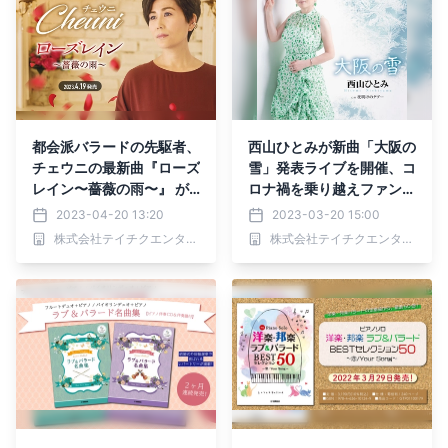
都会派バラードの先駆者、
西山ひとみが新曲「大阪の
チェウニの最新曲『ローズ
雪」発表ライブを開催、コ
レイン〜薔薇の雨〜』 が
ロナ禍を乗り越えファンに
週間USEN HIT 演歌／歌謡
感謝！
2023-04-20 13:20
2023-03-20 15:00
曲ランキング１位！「“恋
株式会社テイチクエンタテインメント
株式会社テイチクエンタテインメント
するときめき” 届くといい
な 」