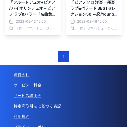
「フルートデュオ+ピアノ
「ピアノソロ 洋楽・邦楽
/ バイオリンデュオ＋ピア
ラブ&バラード BESTセレ
ノ ラブ&バラード名曲集
クション50 ～恋/Your So
【ピアノ伴奏CD&伴奏譜
ng～」 3月29日発売！
2023-02-13 12:00
2022-03-16 12:00
付】」 2か月連続発売！
（株）ヤマハミュージックエンタテインメントホールディングス
（株）ヤマハミュージックエンタテインメントホールディングス
1
運営会社
サービス・料金
サービス説明会
特定商取引法に基づく表記
利用規約
プライバシーポリシー