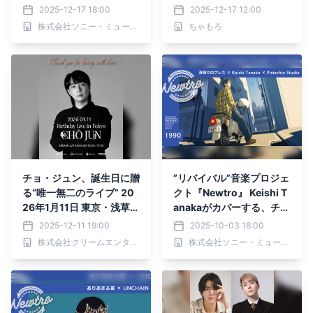
ソングライター magora
ース！
2025-12-17 18:00
2025-12-17 12:00
が 郷ひろみの名バラード
株式会社ソニー・ミュージックソリューションズ
ちゃもろ
「言えないよ」をカバー。
時代を超えて愛される名曲
が、繊細で深い“感情の余
白”をまとって蘇る。
チョ・ジュン、誕生日に贈
”リバイバル”音楽プロジェ
る“唯一無二のライブ” 20
クト『Newtro』 Keishi T
26年1月11日 東京・浅草で
anakaがカバーする、チェ
開催！
ッカーズの名曲「夜明けの
2025-12-11 19:00
2025-10-03 18:00
ブレス」。 あのラブソン
株式会社クリームエンタテインメント
株式会社ソニー・ミュージックソリューションズ
グが、静かな熱量とレゲエ
グルーヴをまとって再び目
を覚ます