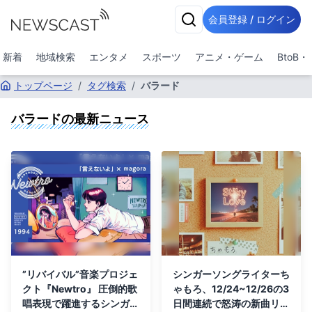
会員登録 / ログイン
新着
地域検索
エンタメ
スポーツ
アニメ・ゲーム
BtoB
トップページ
/
タグ検索
/
バラード
バラード
の最新ニュース
”リバイバル”音楽プロジェ
シンガーソングライターち
クト『Newtro』 圧倒的歌
ゃもろ、12/24~12/26の3
唱表現で躍進するシンガー
日間連続で怒涛の新曲リリ