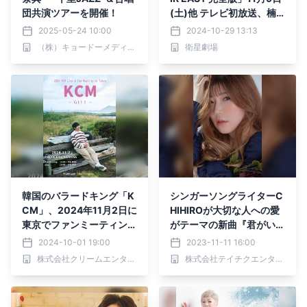
団共演ツアーを開催！
(土)他 テレビ初放送、楠
瀬誠志郎さん&山梨鐐平さ
2025-05-24 10:00
2024-10-29 13:13
んからコメントも到着！C
（株）キョードーメディアス
衛星劇場
S衛星劇場
韓国のバラードキング「K
シンガーソングライターC
CM」、2024年11月2日に
HIHIROが大切な人への愛
東京でファンミーティング
がテーマの新曲『君がいる
＆ライブイベント「GIF
だけで』を11月29日
2024-10-01 19:00
2023-11-11 16:00
T」を開催決定！
（水）デジタルリリース！
株式会社クリームエンタテインメント
株式会社テイチクエンタテインメント