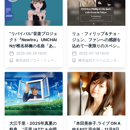
”リバイバル”音楽プロジェ
リュ・フィリップ＆チョ・
クト『Newtro』 UNCHAI
ジュン、ファンへの感謝を
Nが椎名林檎の名曲「あり
込めて一夜限りのスペシャ
あまる富」をカバー ジャ
ルカフェイベント開催！
2025-09-24 18:00
2025-07-18 19:00
ンルの垣根を越えて、202
株式会社ソニー・ミュージックソリューションズ
株式会社クリームエンタテインメント
5年に響く “本当の豊かさ”
への問い
大江千里・2025年真夏の
「本田美奈子.ライブ ON A
祭典 “千里JAZZ”＆合唱
IR EAST 完全版」11月9日