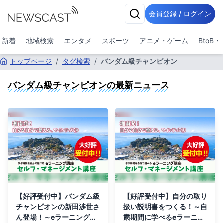
会員登録 / ログイン
新着
地域検索
エンタメ
スポーツ
アニメ・ゲーム
BtoB
トップページ
/
タグ検索
/
バンダム級チャンピオン
バンダム級チャンピオン
の最新ニュース
【好評受付中】バンダム級
【好評受付中】自分の取り
チャンピオンの新田渉世さ
扱い説明書をつくる！～自
ん登場！～eラーニング講
粛期間に学べるeラーニン