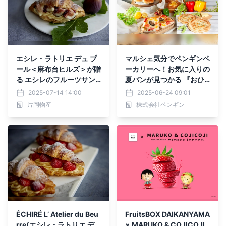
エシレ・ラトリエ デュ ブ
マルシェ気分でペンギンベ
ール＜麻布台ヒルズ＞が贈
ーカリーへ！お気に入りの
る エシレのフルーツサン
夏パンが見つかる 『おひ
ド第2弾！ 「サンドイッチ
さまマルシェ』を開催
2025-07-14 14:00
2025-06-24 09:01
クロワッサンフィグ・フレ
片岡物産
株式会社ペンギン
ッシュ・エ・クーリ・フラ
ンボワーズ」 2025年7月1
8日（金）より期間限定で
新発売
ÉCHIRÉ L’ Atelier du Beu
FruitsBOX DAIKANYAMA
rre(エシレ・ラトリエ デ
× MARUKO & COJICOJI