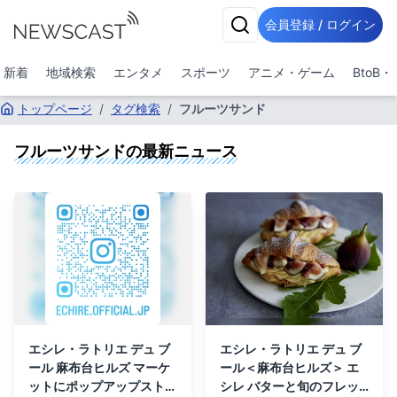
会員登録 / ログイン
新着
地域検索
エンタメ
スポーツ
アニメ・ゲーム
BtoB
トップページ
/
タグ検索
/
フルーツサンド
フルーツサンド
の最新ニュース
エシレ・ラトリエ デュ ブ
エシレ・ラトリエ デュ ブ
ール 麻布台ヒルズ マーケ
ール＜麻布台ヒルズ＞ エ
ットにポップアップストア
シレ バターと旬のフレッ