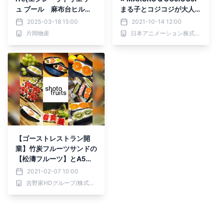
ュ ブール 麻布台ヒル
まる子とコジコジが大人気
ズ）よりエシレのフルーツ
フルーツサンド専門店とコ
2025-03-18 15:00
2021-10-14 12:00
サンドが登場！ 「サンド
ラボ！ 限定コラボサンド
片岡物産
日本アニメーション株式会社
イッチ クロワッサン フレ
やコラボグッズも登場
ジエ・オ・ブール」新発売
【ゴーストレストラン開
業】竹炭フルーツサンドの
【松濤フルーツ】とA5等
級神戸牛 【究極の牛すじ
2021-02-07 10:00
カレーかつ川】が渋谷にオ
吉野家HDグループ/株式会社シェアレストラン
ープン！