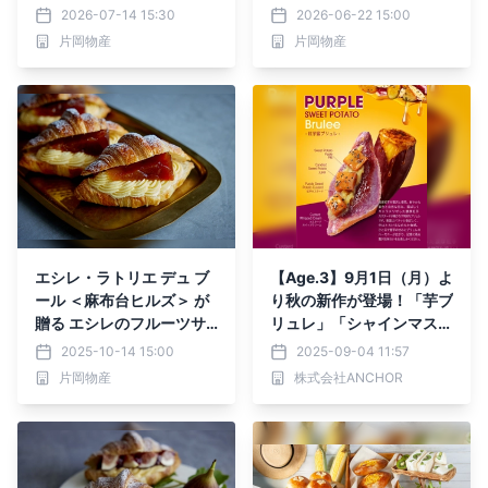
初出店！ 新商品「サンド
シュいちじく 夏だけの特
2026-07-14 15:30
2026-06-22 15:00
イッチ クロワッサン ぺシ
別な味わい 「サンドイッ
片岡物産
片岡物産
ュ・メルバ」を先行発売
チ クロワッサン フィグ・
フレッシュ・エ・クーリ・
フランボワーズ」今年も登
場
エシレ・ラトリエ デュ ブ
【Age.3】9月1日（月）よ
ール ＜麻布台ヒルズ＞ が
り秋の新作が登場！「芋ブ
贈る エシレのフルーツサ
リュレ」「シャインマスカ
ンド第3弾！ 「サンドイッ
ット」「いちじく」で秋ス
2025-10-14 15:00
2025-09-04 11:57
チ クロワッサン タタン」
イーツ解禁
片岡物産
株式会社ANCHOR
2025年10月17日（金）よ
り期間限定で新発売