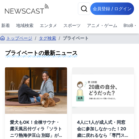
会員登録 / ログイン
新着
地域検索
エンタメ
スポーツ
アニメ・ゲーム
BtoB
トップページ
/
タグ検索
/
プライベート
プライベート
の最新ニュース
愛犬もOK！全棟サウナ・
4人に1人が成人式・同窓
露天風呂付ヴィラ「ソラト
会に参加しなかった！20
ニワ熱海伊豆山 別邸」が
歳に戻れるなら「専門スキ