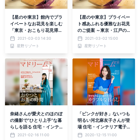
【星のや東京】館内でプラ
【星のや東京】プライベー
イベートなお花見を楽しむ
ト感あふれる優雅なお花見
「東京・おこもり花見滞
のご提案 ～東京・江戸の
在」販売開始｜期間：202
桜の楽しみ方5選～｜期
2021-03-03 14:30
2021-03-02 15:00
1年3月1日〜4月15日
間：2021年3月1日～4月1
星野リゾート
星野リゾート
5日
奈緒さんが愛犬とのほのぼ
「ピンクが好き」ないつも
の撮影で“ひとり上手”な暮
明るい河北麻友子さんが登
らしを語る 住宅・インテ
場 住宅・インテリア電子
リア電子雑誌『マドリー
雑誌『マドリーム』Vol.3
2021-02-16 11:00
2020-12-15 11:00
ム』Vol.36公開
5公開