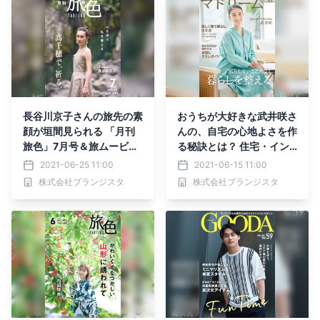
長谷川京子さんの旅先の素
おうちが大好きな武井咲さ
顔が垣間見られる 「月刊
んの、自宅の心地よさを作
旅色」7月号＆旅ムービー
る秘訣とは？ 住宅・イン
公開
テリア電子雑誌『マドリー
2021-06-25 11:00
2021-06-15 11:00
ム』Vol.38公開
株式会社ブランジスタ
株式会社ブランジスタ