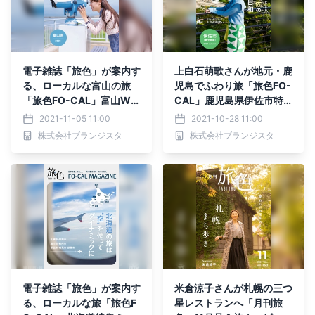
電子雑誌「旅色」が案内す
上白石萌歌さんが地元・鹿
る、ローカルな富山の旅
児島でふわり旅「旅色FO-
「旅色FO-CAL」富山WE
CAL」鹿児島県伊佐市特
ST特集を公開
集を公開
2021-11-05 11:00
2021-10-28 11:00
株式会社ブランジスタ
株式会社ブランジスタ
電子雑誌「旅色」が案内す
米倉涼子さんが札幌の三つ
る、ローカルな旅「旅色F
星レストランへ「月刊旅