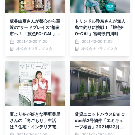
板谷由夏さんが都心から至
トリンドル玲奈さんが無人
近の“サードプレイス”都留
島で釣りに挑戦！「旅色F
市へ！ 「旅色FO-CAL」
O-CAL」宮崎県門川町特
山梨県都留市特集公開
集公開
2021-12-20 11:00
2021-12-20 11:00
株式会社ブランジスタ
株式会社ブランジスタ
夏より冬が好きな宇垣美里
賃貸ユニットハウスEmi C
さんの「冬ごもり」生活
ube第2号物件「エミキュ
は？住宅・インテリア電子
ーブ桜台」2021年12月6
雑誌『マドリーム』Vol.41
日(月)より一般内覧および
2021-12-14 11:00
2021-11-29 14:00