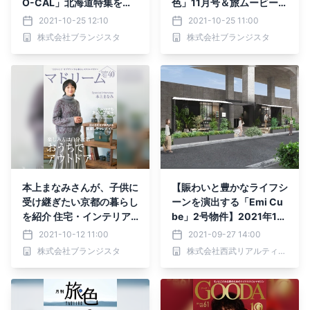
O-CAL」北海道特集を公
色」11月号＆旅ムービー公
開
開
2021-10-25 12:10
2021-10-25 11:00
株式会社ブランジスタ
株式会社ブランジスタ
本上まなみさんが、子供に
【賑わいと豊かなライフシ
受け継ぎたい京都の暮らし
ーンを演出する「Emi Cu
を紹介 住宅・インテリア
be」2号物件】2021年11
電子雑誌『マドリーム』V
月下旬、西武鉄道池袋線
2021-10-12 11:00
2021-09-27 14:00
ol.40公開
桜台駅から徒歩4分の線路
株式会社ブランジスタ
株式会社西武リアルティソリューションズ
高架下に竣工