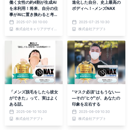
働く女性の約4割が生成AI
進化した自分、史上最高の
を未利用！将来、自分の仕
ボディへ！-メンズNAX
事がAIに置き換わると考え
る人は6割以上も／『女の
2025-07-30 10:00
2025-07-25 10:30
転職type』が働く女性に
株式会社キャリアデザインセンター
株式会社アデプト
アンケート【第109回】
「メンズ脱毛をしたら彼女
”マスク必須”はもうない―
ができた」って、実はよく
―その“ヒゲ”が、あなたの
ある話。
印象を左右する
2025-06-10 10:30
2025-06-09 10:30
株式会社アデプト
株式会社アデプト