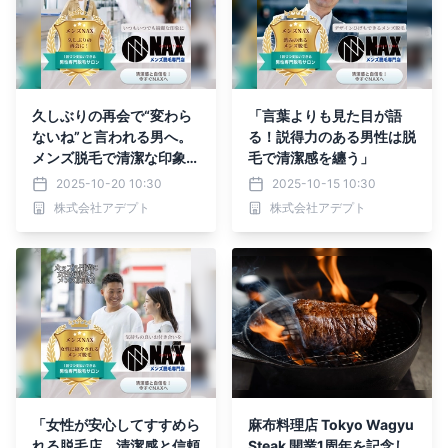
久しぶりの再会で“変わら
「言葉よりも見た目が語
ないね”と言われる男へ。
る！説得力のある男性は脱
メンズ脱毛で清潔な印象を
毛で清潔感を纏う」
キープ
2025-10-20 10:30
2025-10-15 10:30
株式会社アデプト
株式会社アデプト
「女性が安心してすすめら
麻布料理店 Tokyo Wagyu
れる脱毛店。清潔感と信頼
Steak 開業1周年を記念し