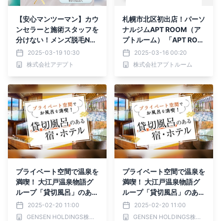
【安心マンツーマン】カウ
札幌市北区初出店！パーソ
ンセラーと施術スタッフを
ナルジムAPT ROOM（ア
分けない！メンズ脱毛NA
プトルーム） 「APT ROO
Xでは”統一型”で安心ご対
M 篠路店」2025年4月1日
2025-03-19 10:30
2025-03-16 00:20
応！
（火）にNEW OPEN
株式会社アデプト
株式会社アプトルーム
プライベート空間で温泉を
プライベート空間で温泉を
満喫！ 大江戸温泉物語グ
満喫！ 大江戸温泉物語グ
ループ「貸切風呂」のある
ループ「貸切風呂」のある
ホテル・宿 ～東北・関
ホテル・宿 ～北陸・近
2025-02-20 11:00
2025-02-20 11:00
東・甲信越エリア～
畿・中国エリア～
GENSEN HOLDINGS株式会社
GENSEN HOLDINGS株式会社