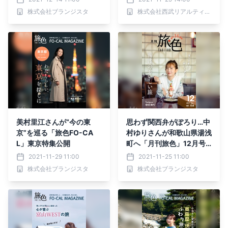
公開
入居募集を開始!!
株式会社ブランジスタ
株式会社西武リアルティソリューションズ
美村里江さんが“今の東
思わず関西弁がぽろり…中
京”を巡る「旅色FO-CA
村ゆりさんが和歌山県湯浅
L」東京特集公開
町へ「月刊旅色」12月号
＆旅ムービー公開
2021-11-29 11:00
2021-11-25 11:00
株式会社ブランジスタ
株式会社ブランジスタ