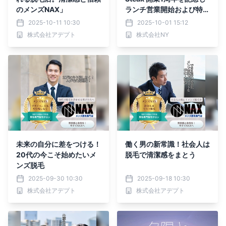
のメンズNAX」
ランチ営業開始および特別
会員様へのボトルシャンパ
2025-10-11 10:30
2025-10-01 15:12
ーニュ無料サービス開始
株式会社アデプト
株式会社NY
未来の自分に差をつける！
働く男の新常識！社会人は
20代の今こそ始めたいメ
脱毛で清潔感をまとう
ンズ脱毛
2025-09-30 10:30
2025-09-18 10:30
株式会社アデプト
株式会社アデプト