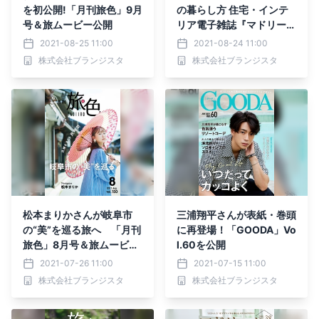
を初公開!「月刊旅色」9月
の暮らし方 住宅・インテ
号＆旅ムービー公開
リア電子雑誌『マドリー
ム』Vol.39公開
2021-08-25 11:00
2021-08-24 11:00
株式会社ブランジスタ
株式会社ブランジスタ
松本まりかさんが岐阜市
三浦翔平さんが表紙・巻頭
の“美”を巡る旅へ 「月刊
に再登場！「GOODA」Vo
旅色」8月号＆旅ムービー
l.60を公開
公開
2021-07-26 11:00
2021-07-15 11:00
株式会社ブランジスタ
株式会社ブランジスタ