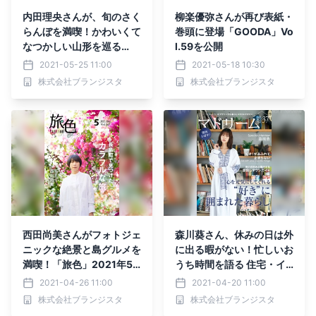
内田理央さんが、旬のさく
柳楽優弥さんが再び表紙・
らんぼを満喫！かわいくて
巻頭に登場「GOODA」Vo
なつかしい山形を巡る
l.59を公開
「旅色」2021年6月号＆
2021-05-25 11:00
2021-05-18 10:30
動画公開
株式会社ブランジスタ
株式会社ブランジスタ
西田尚美さんがフォトジェ
森川葵さん、休みの日は外
ニックな絶景と島グルメを
に出る暇がない！忙しいお
満喫！「旅色」2021年5
うち時間を語る 住宅・イ
月号＆動画公開
ンテリア電子雑誌『マドリ
2021-04-26 11:00
2021-04-20 11:00
ーム』Vol.37公開
株式会社ブランジスタ
株式会社ブランジスタ