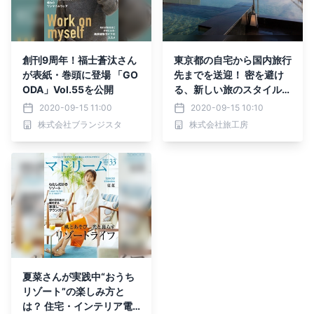
創刊9周年！福士蒼汰さん
東京都の自宅から国内旅行
が表紙・巻頭に登場 「GO
先までを送迎！ 密を避け
ODA」Vol.55を公開
る、新しい旅のスタイル
ハイヤー付きツアーを販売
2020-09-15 11:00
2020-09-15 10:10
開始
株式会社ブランジスタ
株式会社旅工房
夏菜さんが実践中“おうち
リゾート”の楽しみ方と
は？ 住宅・インテリア電