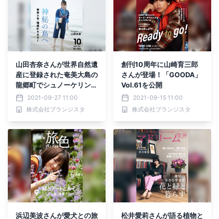
山田杏奈さんが世界自然遺
創刊10周年に山崎育三郎
産に登録された奄美大島の
さんが登場！「GOODA」
龍郷町でシュノーケリング
Vol.61を公開
に初挑戦！「月刊旅色」1
2021-09-27 11:00
2021-09-15 11:00
0月号＆旅ムービー公開
株式会社ブランジスタ
株式会社ブランジスタ
浜辺美波さんが愛犬との旅
松井愛莉さんが語る植物と