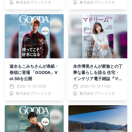
株式会社ブランジスタ
株式会社ブランジスタ
速水もこみちさんが表紙・
永作博美さんが家族との丁
巻頭に登場 「GOODA」V
寧な暮らしを語る 住宅・
ol.56を公開
インテリア電子雑誌『マド
リーム』Vol.34公開
2020-11-16 12:20
2020-10-13 11:00
株式会社ブランジスタ
株式会社ブランジスタ