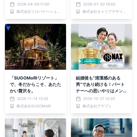
オープン記念プラン販売｜
ル」「資産運用」で備えた
2026-04-09 11:00
2026-01-30 16:00
2026年6月30日まで
い／『女の転職type』が
株式会社リロバケーションズ
株式会社キャリアデザインセンター
働く女性にアンケート【第
120回】
「SUGOMoRIリゾート」
結婚後も“清潔感のある
で、冬だからこそ、あたた
男”であり続ける！パート
かい贅沢を。
ナーへの思いやりはメンズ
脱毛で仕上げを
2025-11-14 15:30
2025-10-27 10:30
株式会社SUGOMoRI
株式会社アデプト