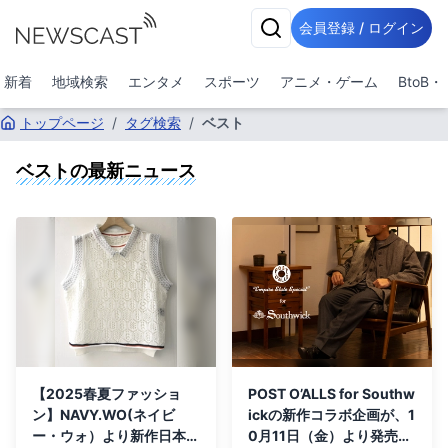
会員登録 / ログイン
新着
地域検索
エンタメ
スポーツ
アニメ・ゲーム
BtoB
トップページ
/
タグ検索
/
ベスト
ベスト
の最新ニュース
【2025春夏ファッショ
POST O’ALLS for Southw
ン】NAVY.WO(ネイビ
ickの新作コラボ企画が、1
ー・ウォ）より新作日本製
0月11日（金）より発売開