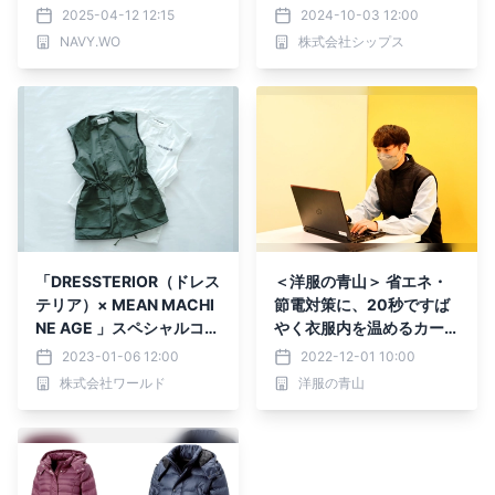
ニット「Mode Colette S
始
2025-04-12 12:15
2024-10-03 12:00
heerknit（モードコレッ
NAVY.WO
株式会社シップス
ト・シアニット」が登場
「DRESSTERIOR（ドレス
＜洋服の青山＞ 省エネ・
テリア）× MEAN MACHI
節電対策に、20秒ですば
NE AGE 」スペシャルコラ
やく衣服内を温めるカーボ
ボ商品を発売！
ンヒーター内蔵ベストを全
2023-01-06 12:00
2022-12-01 10:00
店に拡大して販売開始
株式会社ワールド
洋服の青山