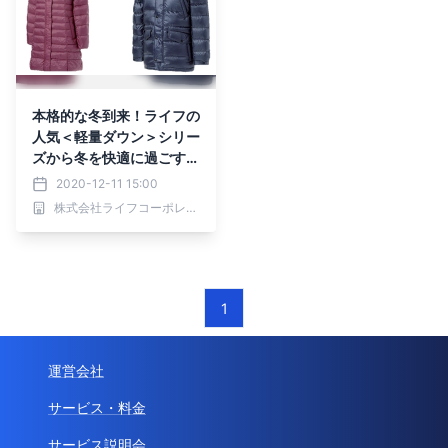
本格的な冬到来！ライフの
人気＜軽量ダウン＞シリー
ズから冬を快適に過ごすコ
ート登場！「暖かさ・シル
2020-12-11 15:00
エット・着心地にこだわっ
株式会社ライフコーポレーション
たダウンコート」販売中！
1
運営会社
サービス・料金
サービス説明会