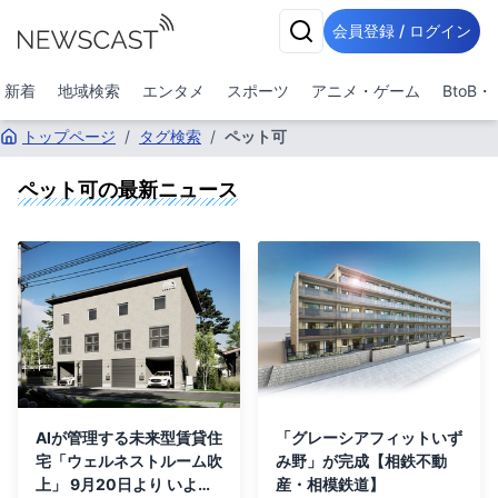
会員登録 / ログイン
新着
地域検索
エンタメ
スポーツ
アニメ・ゲーム
BtoB
トップページ
/
タグ検索
/
ペット可
ペット可
の最新ニュース
AIが管理する未来型賃貸住
「グレーシアフィットいず
宅「ウェルネストルーム吹
み野」が完成【相鉄不動
上」 9月20日より いよい
産・相模鉄道】