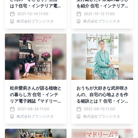
は？住宅・インテリア電子
を紹介 住宅・インテリア
雑誌『マドリーム』Vol.41
電子雑誌『マドリーム』V
2021-12-14 11:00
2021-10-12 11:00
公開
ol.40公開
株式会社ブランジスタ
株式会社ブランジスタ
松井愛莉さんが語る植物と
おうちが大好きな武井咲さ
の暮らし方 住宅・インテ
んの、自宅の心地よさを作
リア電子雑誌『マドリー
る秘訣とは？ 住宅・イン
ム』Vol.39公開
テリア電子雑誌『マドリー
2021-08-24 11:00
2021-06-15 11:00
ム』Vol.38公開
株式会社ブランジスタ
株式会社ブランジスタ