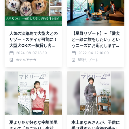
人気の淡路島で大型犬との
【星野リゾート】～「愛犬
リゾートステイが可能に！
と一緒に旅をしたい」とい
大型犬OKの一棟貸し客室
うニーズにお応えします～
の予約受付を開始
愛犬と泊まれるホテル・旅
2024-08-07 18:30
2022-04-12 10:00
館を9施設から46施設に拡
ホテルアナガ
星野リゾート
大｜期間：2022年4月1日
から通年
夏より冬が好きな宇垣美里
本上まなみさんが、子供に
さんの「冬ごもり」生活
受け継ぎたい京都の暮らし