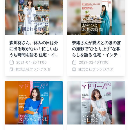
森川葵さん、休みの日は外
奈緒さんが愛犬とのほのぼ
に出る暇がない！忙しいお
の撮影で“ひとり上手”な暮
うち時間を語る 住宅・イ
らしを語る 住宅・インテ
ンテリア電子雑誌『マドリ
リア電子雑誌『マドリー
2021-04-20 11:00
2021-02-16 11:00
ーム』Vol.37公開
ム』Vol.36公開
株式会社ブランジスタ
株式会社ブランジスタ