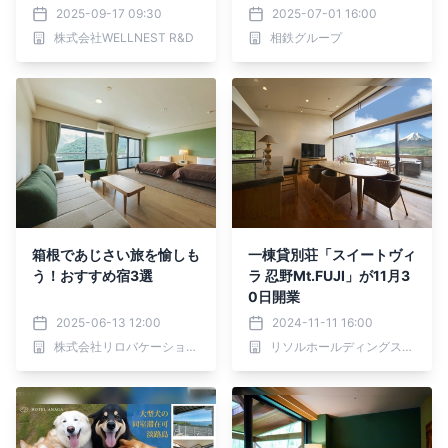
よ入居者募集開始
2025-09-17 09:30
2025-07-01 16:00
株式会社WELLNEST R&D
相鉄グループ
箱根であじさい旅を愉しも
一棟貸別荘「スイートヴィ
う！おすすめ宿3選
ラ 忍野Mt.FUJI」が11月3
0日開業
2025-06-13 12:00
2024-11-11 16:00
株式会社リロバケーションズ
リソルホールディングス株式会社