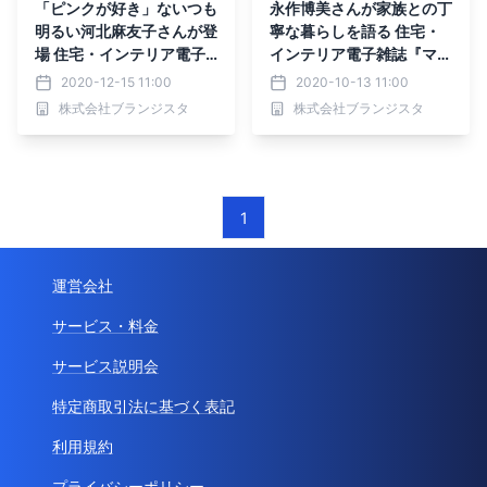
「ピンクが好き」ないつも
永作博美さんが家族との丁
明るい河北麻友子さんが登
寧な暮らしを語る 住宅・
場 住宅・インテリア電子
インテリア電子雑誌『マド
雑誌『マドリーム』Vol.3
リーム』Vol.34公開
2020-12-15 11:00
2020-10-13 11:00
5公開
株式会社ブランジスタ
株式会社ブランジスタ
1
運営会社
サービス・料金
サービス説明会
特定商取引法に基づく表記
利用規約
プライバシーポリシー