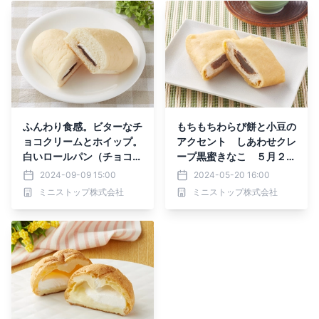
ふんわり食感。ビターなチ
もちもちわらび餅と小豆の
ョコクリームとホイップ。
アクセント しあわせクレ
白いロールパン（チョコ＆
ープ黒蜜きなこ ５月２１
ホイップ）９月１０日
日（火）新発売
2024-09-09 15:00
2024-05-20 16:00
（火）新発売
ミニストップ株式会社
ミニストップ株式会社