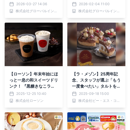
2032年までの世界予測
5-2032年
2026-03-27 14:36
2026-02-04 11:00
株式会社グローバルインフォメーション
株式会社グローバルインフォメーション
【ローソン】年末年始にほ
【ラ・メゾン】25周年記
っと一息の和スイーツドリ
念、スタッフが選ぶ「もう
ンク！ 『黒糖きなこラ
一度食べたい」タルトを販
テ』『黒糖きなこスムージ
売中！
2025-12-25 10:40
2025-09-18 15:00
ー』12月30日新発売！
株式会社ローソン
株式会社ピー・エス・コープ