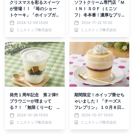
クリスマスを彩るスイーツ
ソフトクリーム専門店「Ｍ
が登場！！ 「苺のショー
ＩＮＩ ＳＯＦ（ミニソ
トケーキ」「ホイップガト
フ） 冬本番！濃厚なプリ
ーショコラ」 １２月１０
ンを使用した新メニュー‼
2024-12-09 15:00
2024-11-22 10:30
日（火）新発売
『プリンショートケーキパ
ミニストップ株式会社
ミニストップ株式会社
フェ 』 『シェイクソフ
ト プリン』 １１月2２日
（金）発売
発売１周年記念 第２弾‼
期間限定！ホイップ乗せち
ブラウニーが埋まって
ゃいました！ 「チーズス
る？！ 「無限くりーむ
フレプリン」 １０月８日
ブラウニー発掘しちゃって
（火）～１０月２１日
2024-10-28 15:00
2024-10-07 15:00
～‼」期間限定：１０月２
（月）
ミニストップ株式会社
ミニストップ株式会社
９日（火）～１１月１８日
（月）