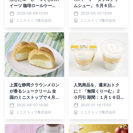
イーツ 珈琲ロールケー
ムシュー」 ５月６日
キ ２０２５年６月１０
（火）リニューアル発
2025-06-09 15:00
2025-05-02 15:00
日（火） 新発売！
売！！
ミニストップ株式会社
ミニストップ株式会社
上質な静岡クラウンメロン
人気商品を、週末おトク
が香るシュークリーム 全
に！ 「無限くりーむ」２
国のミニストップで４月８
０円引 期間：１月１６日
日（火）より期間限定発売
（木）～１月１９日（日）
2025-04-07 15:00
2025-01-16 15:00
「クラウンメロンシューク
ミニストップ株式会社
ミニストップ株式会社
リーム」