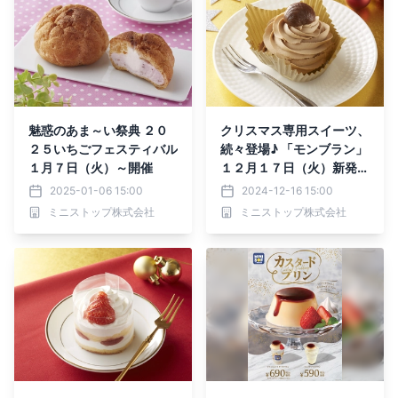
魅惑のあま～い祭典 ２０
クリスマス専用スイーツ、
２５いちごフェスティバル
続々登場♪ 「モンブラン」
１月７日（火）～開催
１２月１７日（火）新発売
「苺のショートケーキ（３
2025-01-06 15:00
2024-12-16 15:00
号）」「ブッシュ・ド・ノ
ミニストップ株式会社
ミニストップ株式会社
エル」