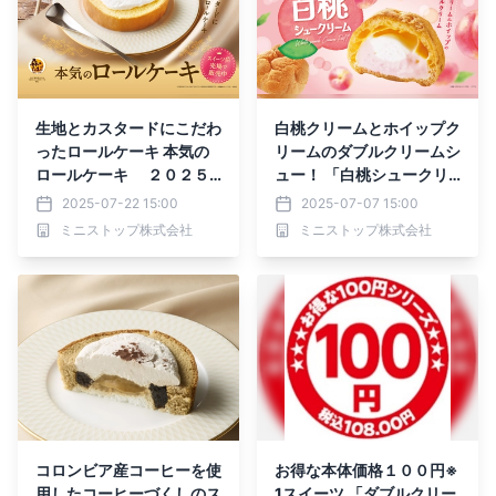
生地とカスタードにこだわ
白桃クリームとホイップク
ったロールケーキ 本気の
リームのダブルクリームシ
ロールケーキ ２０２５
ュー！ 「白桃シュークリ
年７月２２日（火） 新発
ーム」 ７月８日（火）新
2025-07-22 15:00
2025-07-07 15:00
売！
発売！！
ミニストップ株式会社
ミニストップ株式会社
コロンビア産コーヒーを使
お得な本体価格１００円※
用したコーヒーづくしのス
1スイーツ 「ダブルクリー