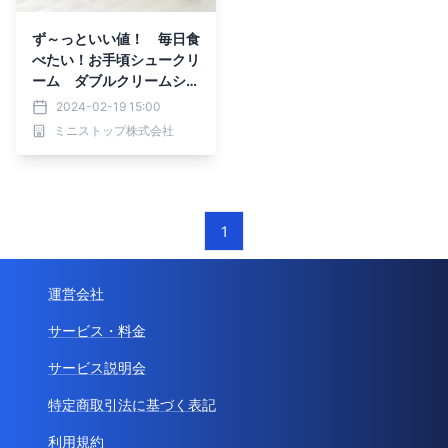
ず～っといい値！ 毎日食
べたい！お手頃シュークリ
ーム ダブルクリームシュ
ー２月２０日（火）発売
2024-02-19 15:00
ミニストップ株式会社
1
運営会社
サービス・料金
サービス説明会
特定商取引法に基づく表記
利用規約