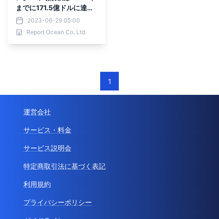
までに171.5億ドルに達す
る見込み - 最新予測
2023-06-29 05:00
Report Ocean Co. Ltd.
1
運営会社
サービス・料金
サービス説明会
特定商取引法に基づく表記
利用規約
プライバシーポリシー