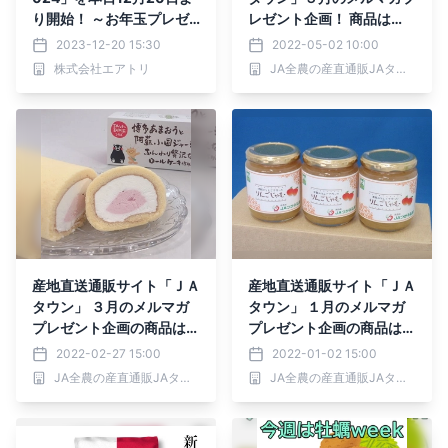
り開始！ ～お年玉プレゼ
レゼント企画！ 商品は
ントキャンペーンと最大1
「紀州産梅の実入り 紀州
2023-12-20 15:30
2022-05-02 10:00
0万円相当の旅行が当たる
梅ゼリー」！
株式会社エアトリ
JA全農の産直通販JAタウン
エアトリ超新春大抽選会を
実施！～
産地直送通販サイト「ＪＡ
産地直送通販サイト「ＪＡ
タウン」 ３月のメルマガ
タウン」 １月のメルマガ
プレゼント企画の商品は
プレゼント企画の商品は津
「ＪＡふくおか八女阿蘇小
軽のりんごで作った「りん
2022-02-27 15:00
2022-01-02 15:00
国ジャージー牛乳の贅沢ロ
ごじゃむ」！
JA全農の産直通販JAタウン
JA全農の産直通販JAタウン
ールケーキ 玉露＆あまお
う詰合せ」！