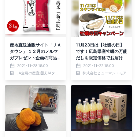
産地直送通販サイト「ＪＡ
11月23日は【牡蠣の日】
タウン」 １２月のメルマ
です！広島県産牡蠣の万能
ガプレゼント企画の商品は
だしを限定価格でお届け
新潟県産米「新之助」！
2021-11-28 15:00
2021-11-22 15:00
JA全農の産直通販JAタウン
株式会社ヒューマン・モア