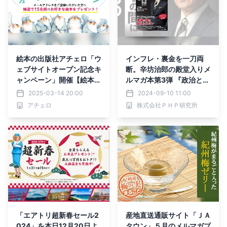
絵本の出版社アチェロ「ウ
インフレ・裏金を一刀両
ェブサイトオープン記念キ
断。辛坊治郎の殿堂入りメ
ャンペーン」開催【絵本が
ルマガ本第3弾 『政治とカ
当たる！】
ネの間に潜むもの』を発売
2025-03-14 20:00
2024-09-10 11:00
アチェロ
株式会社ＰＨＰ研究所
「エアトリ超新春セール2
産地直送通販サイト「ＪＡ
024」を本日12月20日よ
タウン」５月のメルマガプ