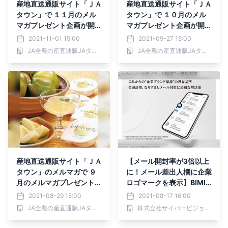
産地直送通販サイト「ＪＡ
産地直送通販サイト「ＪＡ
タウン」で １１月のメル
タウン」で １０月のメル
マガプレゼント企画が開
マガプレゼント企画が開
始！
始！
2021-11-01 15:00
2021-09-27 15:00
JA全農の産直通販JAタウン
JA全農の産直通販JAタウン
産地直送通販サイト「ＪＡ
【メール開封率が3倍以上
タウン」のメルマガで ９
に！メール差出人欄に企業
月のメルマガプレゼント企
ロゴマークを表示】BIMI
画が開始！
無料オンラインセミナー
2021-08-29 15:00
2021-08-17 16:00
JA全農の産直通販JAタウン
株式会社サイバービジョンホスティング