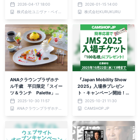
ら暮らしを整える”新年キ
2026-04-17 18:00
2026-01-15 14:00
ャンペーンを開始
株式会社ユニヴァ・ペイキャスト
株式会社KURUKURU
ANAクラウンプラザホテ
『Japan Mobility Show
ル千歳 平日限定「スイー
2025』入場券プレゼン
ツ＆ランチ Palette」が
ト・キャンペーン開始！b
装いも新たに再登場 彩り
y CAMSHOP
2025-10-30 11:57
2025-10-21 11:30
デザートと選べるメイン
ANAクラウンプラザホテル千歳
CAMSHOP.JP
で、自分だけの“パレッ
ト”を描くランチタイムを