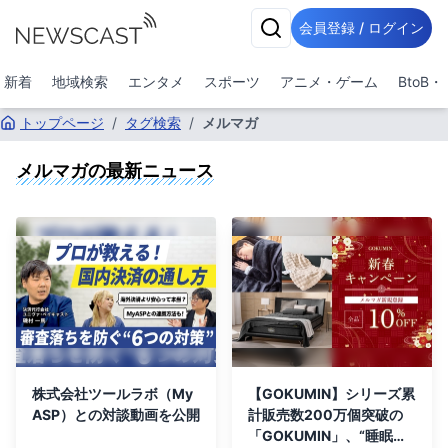
会員登録 / ログイン
新着
地域検索
エンタメ
スポーツ
アニメ・ゲーム
BtoB
トップページ
/
タグ検索
/
メルマガ
メルマガ
の最新ニュース
株式会社ツールラボ（My
【GOKUMIN】シリーズ累
ASP）との対談動画を公開
計販売数200万個突破の
「GOKUMIN」、“睡眠か