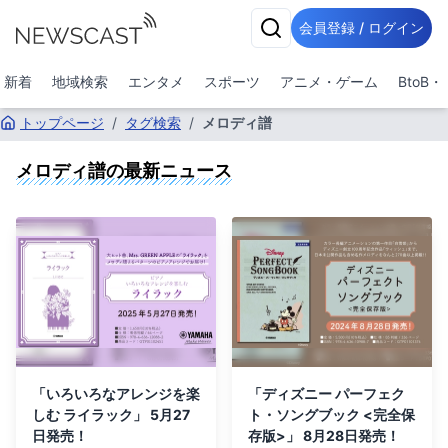
会員登録 / ログイン
新着
地域検索
エンタメ
スポーツ
アニメ・ゲーム
BtoB
トップページ
/
タグ検索
/
メロディ譜
メロディ譜
の最新ニュース
「いろいろなアレンジを楽
「ディズニー パーフェク
しむ ライラック」 5月27
ト・ソングブック <完全保
日発売！
存版>」 8月28日発売！