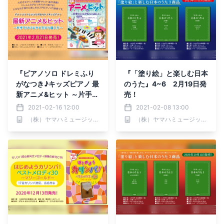
『ピアノソロ ドレミふり
『「塗り絵」と楽しむ日本
がなつき♪キッズピアノ 最
のうた』4~6 2月19日発
新アニメ&ヒット ～片手で
売！
ひけるサビだけ5曲入り
2021-02-16 12:00
2021-02-08 13:00
～』 2月21日発売！
（株）ヤマハミュージックエンタテインメントホールディングス
（株）ヤマハミュージックエンタテインメントホールディングス