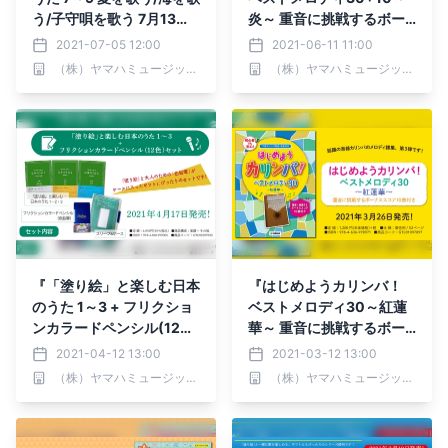
う/子守唄を歌う 7月13日
炎～ 重音に挑戦するボー
発売！
ナススコア付き』 6月25
2021-07-05 12:00
2021-06-11 11:00
日発売！
（株）ヤマハミュージックエンタテインメントホールディングス
（株）ヤマハミュージックエンタテインメントホールディングス
『「塗り絵」と楽しむ日本
『はじめようカリンバ！
のうた 1～3 + フリクショ
ベストメロディ30～紅蓮
ンカラードペンシル(12色)
華～ 重音に挑戦するボー
セット』 4月17日発売！
ナススコア10曲付き』 3
2021-04-12 13:00
2021-03-12 13:00
月26日発売！
（株）ヤマハミュージックエンタテインメントホールディングス
（株）ヤマハミュージックエンタテインメントホールディングス