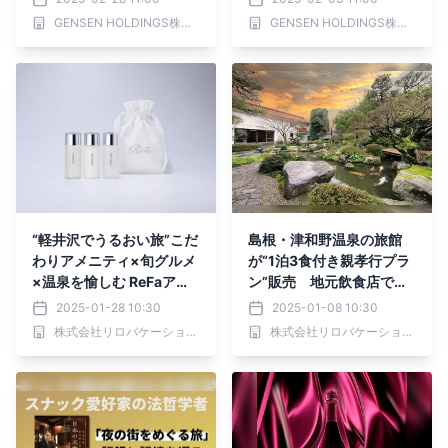
プン
ンドオープン ～2025年2
GENSEN HOLDINGS株式会社
GENSEN HOLDINGS株式会社
月3日（月）予約受付開始
～
“軽井沢でうるおい旅”こだ
島根・津和野温泉の旅館
わりアメニティ×旬グルメ
が“1泊3食付き親孝行プラ
×温泉を愉しむ ReFaアメ
ン”販売 地元飲食店での
ニティ付プラン販売｜～2
ランチも愉しめる｜～202
2025-01-28 10:30
2025-01-08 10:30
025年3月31日まで
5年2月28日まで
株式会社リロバケーションズ
株式会社リロバケーションズ