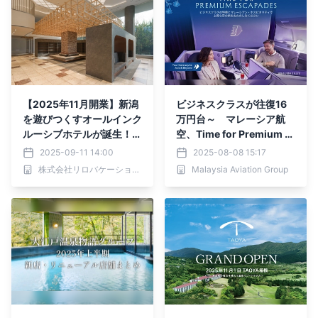
【2025年11月開業】新潟
ビジネスクラスが往復16
を遊びつくすオールインク
万円台～ マレーシア航
ルーシブホテルが誕生！大
空、Time for Premium E
人も子どもも笑顔になる遊
scapadesキャンペーン開
2025-09-11 14:00
2025-08-08 15:17
びと癒しの空間｜ゆとりろ
始
株式会社リロバケーションズ
Malaysia Aviation Group
越後湯沢