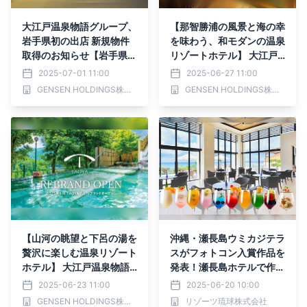
大江戸温泉物語グループ、
【那智勝浦の風景と海の幸
岩手県初の出店 新規物件
を味わう、和モダンの温泉
取得のお知らせ【岩手県
リゾートホテル】 大江戸
花巻市】
温泉物語が展開する「TAO
2025-07-01 11:00
2025-06-27 11:00
YA」ブランド 「TAOYA那
GENSEN HOLDINGS株式会社
GENSEN HOLDINGS株式会社
智勝浦」が2025年6月29
日（日）リブランドオープ
ン
【山河の眺望と下呂の湯を
沖縄・瀬長島ウミカジテラ
贅沢に楽しむ温泉リゾート
スがフォトコン入賞作品を
ホテル】 大江戸温泉物語
発表！瀬長島ホテルで作品
グループが展開する「TAO
展示＆ラウンジで”想いを
2025-06-23 11:00
2025-06-20 10:00
YA」ブランド 「TAOYA下
彩る”9色ドリンクと夏ス
GENSEN HOLDINGS株式会社
リゾーツ琉球株式会社