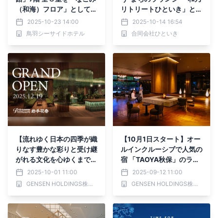
（和海）フロア」としてリ
リトリートひといき」と
ニューアル
スペインバル「Palomino
2025-10-23 14:00
2025-10-14 16:54
（パロミノ）」が10月17
鳥羽シーサイドホテル
合同会社ひといき
日より提供開始
【流れゆく日本の四季が織
【10月1日スタート】オー
りなす豊かな彩りと受け継
ルインクルーシブで人気の
がれる文化を心ゆくまで堪
宿 「TAOYA秋保」のラウ
能できる温泉宿】岩手初出
ンジメニューがリニューア
2025-10-01 11:00
2025-09-12 11:00
店「大江戸温泉物語Premi
ル！ 目の前で仕上げるモ
GENSEN HOLDINGS株式会社
GENSEN HOLDINGS株式会社
um 岩手花巻」2025年12
ンブランやフルーツなど1
月グランドオープン
7種のメニューを追加