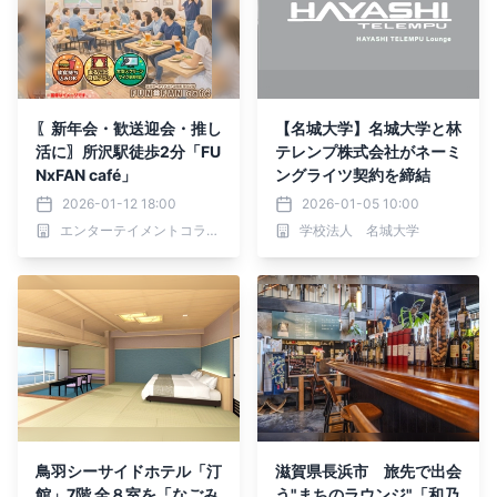
〖新年会・歓送迎会・推し
【名城大学】名城大学と林
活に〗所沢駅徒歩2分「FU
テレンプ株式会社がネーミ
NxFAN café」
ングライツ契約を締結
2026-01-12 18:00
2026-01-05 10:00
エンターテイメントコラボ ラウンジ FUNxFAN café
学校法人 名城大学
鳥羽シーサイドホテル「汀
滋賀県長浜市 旅先で出会
館」7階 全８室を「なごみ
う"まちのラウンジ"「和乃