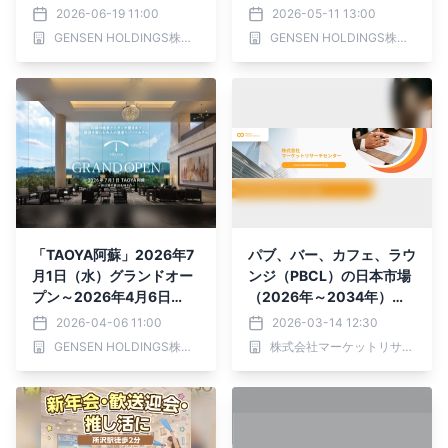
定！
室の新客室が登場 5月11日
2026-06-19 11:00
2026-05-11 13:00
（月）より予約受付スター
GENSEN HOLDINGS株式会社
GENSEN HOLDINGS株式会社
ト
「TAOYA阿蘇」2026年7
パブ、バー、カフェ、ラウ
月1日（水）グランドオー
ンジ（PBCL）の日本市場
プン～2026年4月6日
（2026年～2034年）、
（月）予約受付開始～
市場規模（パブ、バー、カ
2026-04-06 11:00
2026-03-14 12:30
フェ、ラウンジ）・分析レ
GENSEN HOLDINGS株式会社
株式会社マーケットリサーチセンター
ポートを発表