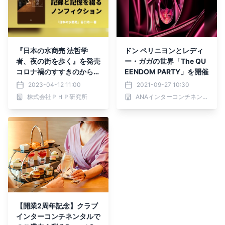
『日本の水商売 法哲学
ドン ペリニヨンとレディ
者、夜の街を歩く』を発売
ー・ガガの世界「The QU
コロナ禍のすすきのから別
EENDOM PARTY」を開催
府まで、取材でみえてきた
2023-04-12 11:00
2021-09-27 10:30
もの
株式会社ＰＨＰ研究所
ANAインターコンチネンタル別府リゾート＆スパ
【開業2周年記念】クラブ
インターコンチネンタルで