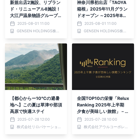
新規出店2施設、リブラン
神奈川県初出店「TAOYA
ド・リニューアル8施設！
箱根」2025年11月グラン
大江戸温泉物語グループの
ドオープン ～2025年8月1
2025年 上半期まとめ
日（金）予約受付開始～
2025-08-01 11:00
2025-08-01 11:00
GENSEN HOLDINGS株式会社
GENSEN HOLDINGS株式会社
【都心からー10℃の避暑
全国TOP10の栄誉「Relux
地へ】この夏は草津や那須
Ranking 2025年上半期
高原で快適ステイ
夕食が美味しい旅館」－夕
日ヶ浦温泉「佳松苑 別邸
2025-07-28 12:00
2025-07-28 10:00
ふうか」
株式会社リロバケーションズ
株式会社アウルコーポレーション