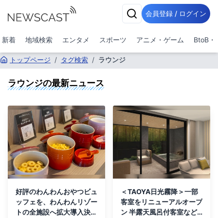
会員登録 / ログイン
新着
地域検索
エンタメ
スポーツ
アニメ・ゲーム
BtoB
トップページ
/
タグ検索
/
ラウンジ
ラウンジ
の最新ニュース
好評のわんわんおやつビュ
＜TAOYA日光霧降＞一部
ッフェを、わんわんリゾー
客室をリニューアルオープ
トの全施設へ拡大導入決
ン 半露天風呂付客室など7