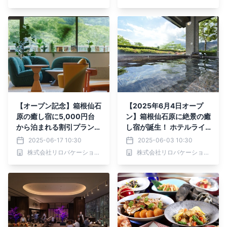
呂」が2025年6月23日
イーツを提供
（月）リブランドオープン
【オープン記念】箱根仙石
【2025年6月4日オープ
原の癒し宿に5,000円台
ン】箱根仙石原に絶景の癒
から泊まれる割引プランが
し宿が誕生！ ホテルライ
登場｜2025年6月～
クに過ごすコンドミニアム
2025-06-17 10:30
2025-06-03 10:30
｜フォートリート箱根仙石
株式会社リロバケーションズ
株式会社リロバケーションズ
原