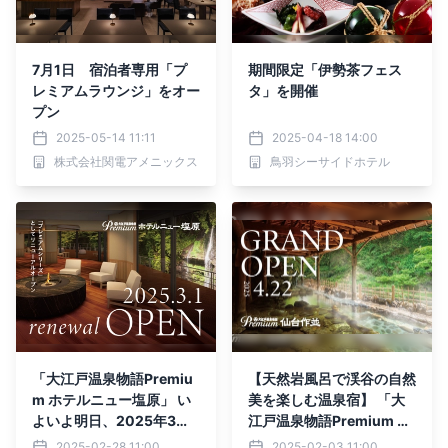
7月1日 宿泊者専用「プ
期間限定「伊勢茶フェス
レミアムラウンジ」をオー
タ」を開催
プン
2025-05-14 11:11
2025-04-18 14:00
株式会社関電アメニックス
鳥羽シーサイドホテル
「大江戸温泉物語Premiu
【天然岩風呂で渓谷の自然
m ホテルニュー塩原」 い
美を楽しむ温泉宿】 「大
よいよ明日、2025年3月1
江戸温泉物語Premium 仙
日（土）リニューアルオー
台作並」2025年4月グラ
2025-02-28 11:00
2025-02-03 11:00