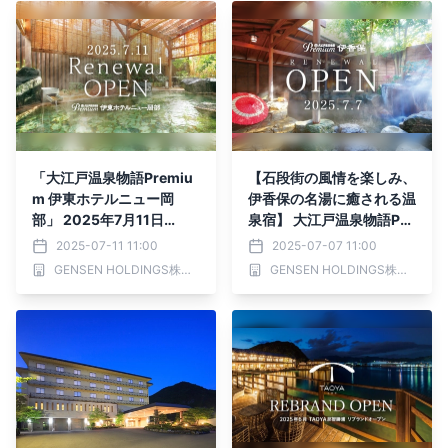
「大江戸温泉物語Premiu
【石段街の風情を楽しみ、
m 伊東ホテルニュー岡
伊香保の名湯に癒される温
部」 2025年7月11日
泉宿】 大江戸温泉物語Pre
（金）リニューアルオープ
mium 伊香保 2025年7月7
2025-07-11 11:00
2025-07-07 11:00
ン
日リニューアルオープン
GENSEN HOLDINGS株式会社
GENSEN HOLDINGS株式会社