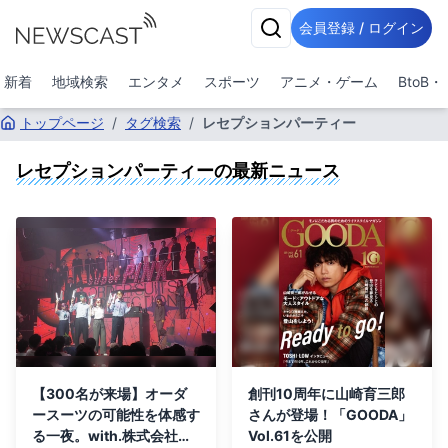
会員登録 / ログイン
新着
地域検索
エンタメ
スポーツ
アニメ・ゲーム
BtoB
トップページ
/
タグ検索
/
レセプションパーティー
レセプションパーティー
の最新ニュース
【300名が来場】オーダ
創刊10周年に山崎育三郎
ースーツの可能性を体感す
さんが登場！「GOODA」
る一夜。with.株式会社が
Vol.61を公開