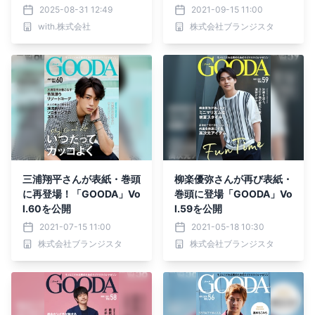
大阪・心斎橋でレセプショ
2025-08-31 12:49
2021-09-15 11:00
ンパーティーを開催 ～“み
with.株式会社
株式会社ブランジスタ
んなの手に届く”上質を、
もっと身近に～
三浦翔平さんが表紙・巻頭
柳楽優弥さんが再び表紙・
に再登場！「GOODA」Vo
巻頭に登場「GOODA」Vo
l.60を公開
l.59を公開
2021-07-15 11:00
2021-05-18 10:30
株式会社ブランジスタ
株式会社ブランジスタ