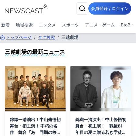
会員登録 / ログイン
新着
地域検索
エンタメ
スポーツ
アニメ・ゲーム
BtoB
トップページ
/
タグ検索
/
三越劇場
三越劇場
の最新ニュース
錦織一清演出！中山脩悟初
錦織一清演出！中山脩悟初
舞台・初主演！ 不朽の名
舞台・初主演！ 戦後81
作 舞台『あゝ同期の桜』
年目の夏に贈る若き学徒兵