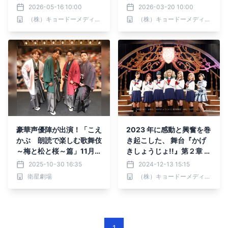
記者発表会レポート
たちの“かえらざる青春”の
2026-05-16 10:00
2026-03-20 10:00
物語 不朽の名作 舞台
（株）キョードーメディアス
（株）キョードーメディアス
『あゝ同期の桜』2026年
8月上演決定！
豪華声優陣が出演！「こえ
2023 年に感動と興奮を巻
かぶ 朗読で楽しむ歌舞伎
き起こした、 舞台『かげ
～梅と松と桜～篇」11月テ
きしょうじょ!!』第２章 開
レビ初放送！CS衛星劇場
幕！！
2025-10-30 16:35
2024-12-13 15:15
衛星劇場
（株）キョードーメディアス
1