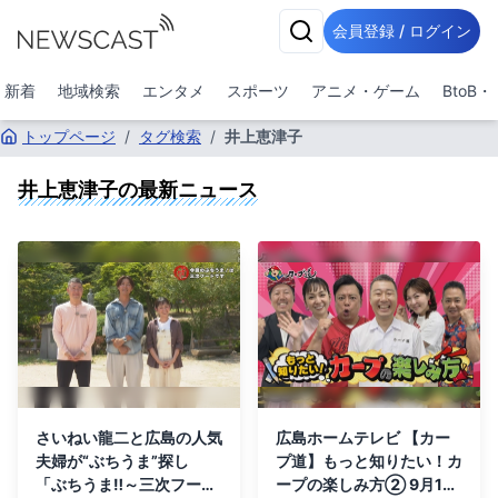
会員登録 / ログイン
新着
地域検索
エンタメ
スポーツ
アニメ・ゲーム
BtoB
トップページ
/
タグ検索
/
井上恵津子
井上恵津子
の最新ニュース
さいねい龍二と広島の人気
広島ホームテレビ 【カー
夫婦が“ぶちうま”探し
プ道】もっと知りたい！カ
「ぶちうま‼～三次フード
ープの楽しみ方② 9月16