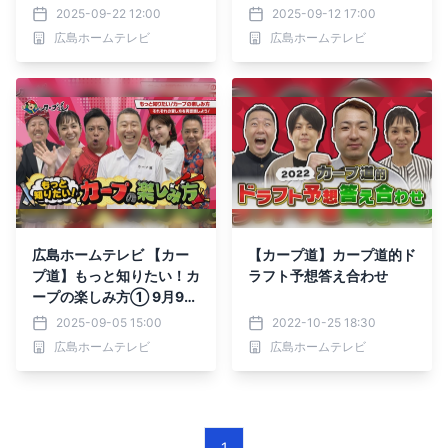
篇～」放送決定！
日(火)深夜放送
2025-09-22 12:00
2025-09-12 17:00
広島ホームテレビ
広島ホームテレビ
広島ホームテレビ 【カー
【カープ道】カープ道的ド
プ道】もっと知りたい！カ
ラフト予想答え合わせ
ープの楽しみ方① 9月9日
(火)深夜放送
2025-09-05 15:00
2022-10-25 18:30
広島ホームテレビ
広島ホームテレビ
1