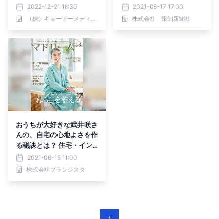
受賞
者たちへ」9・16開催
2022-12-21 18:30
2021-08-17 17:00
（株）キョードーメディアス
株式会社 報知新聞社
おうちが大好きな武井咲さ
んの、自宅の心地よさを作
る秘訣とは？ 住宅・イン
テリア電子雑誌『マドリー
2021-06-15 11:00
ム』Vol.38公開
株式会社ブランジスタ
1