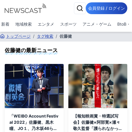
会員登録 / ログイン
新着
地域検索
エンタメ
スポーツ
アニメ・ゲーム
BtoB
トップページ
/
タグ検索
/
佐藤健
佐藤健
の最新ニュース
「WEIBO Account Festiv
【報知映画賞・特選試写
al 2022」佐藤健、黒木
会】佐藤健×阿部寛×瀬々
瞳、JO１、乃木坂46らが
敬久監督「護られなかった