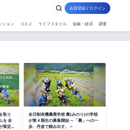
会員登録 / ログイン
ッション
コスメ
ライフスタイル
金融・経済
調査
を取り
全日制有機農業学校 農(みのり)の学校
ムを 全
が第４期生の募集開始 ～「農」への一
が策定
歩、丹波で踏み出す。～