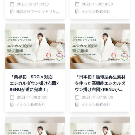
規模（再生ポリエステルフ
2026-05-07 15:30
2021-11-09 14:30
ィラメント、再生ポリエス
株式会社マーケットリサーチセンター
イシケン株式会社
テル短繊維）・分析レポー
トを発表
『業界初 SDGｓ対応
『日本初！循環型再生素材
エシカルダウン掛け布団×
を使った高機能エシカルダ
RENUが遂に完成！』
ウン掛け布団×RENUが遂
に完成！』
2021-11-08 21:00
2021-11-07 20:00
イシケン株式会社
イシケン株式会社