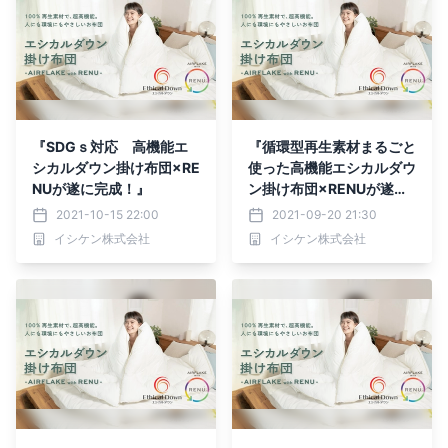
『SDGｓ対応 高機能エ
『循環型再生素材まるごと
シカルダウン掛け布団×RE
使った高機能エシカルダウ
NUが遂に完成！』
ン掛け布団×RENUが遂に
完成！』
2021-10-15 22:00
2021-09-20 21:30
イシケン株式会社
イシケン株式会社