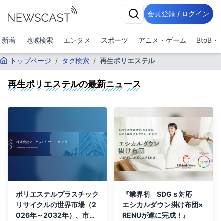
会員登録 / ログイン
新着
地域検索
エンタメ
スポーツ
アニメ・ゲーム
BtoB
トップページ
/
タグ検索
/
再生ポリエステル
再生ポリエステル
の最新ニュース
ポリエステルプラスチック
『業界初 SDGｓ対応
リサイクルの世界市場（2
エシカルダウン掛け布団×
026年～2032年）、市場
RENUが遂に完成！』