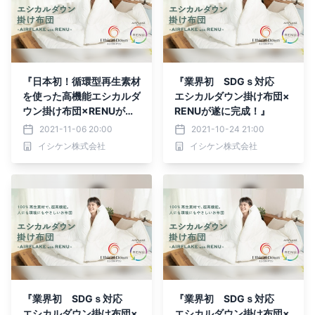
『日本初！循環型再生素材
『業界初 SDGｓ対応
を使った高機能エシカルダ
エシカルダウン掛け布団×
ウン掛け布団×RENUが遂
RENUが遂に完成！』
に完成！』
2021-11-06 20:00
2021-10-24 21:00
イシケン株式会社
イシケン株式会社
『業界初 SDGｓ対応
『業界初 SDGｓ対応
エシカルダウン掛け布団×
エシカルダウン掛け布団×