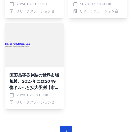
2,699億ドルへ大きく拡大
99億ドルへと拡大の見通
2024-07-10 11:10
2023-07-18 14:30
見込み【市場調査】
し【市場調査】
リサーチステーション合同会社
リサーチステーション合同会社
医薬品容器包装の世界市場
規模、2027年には2049
億ドルへと拡大予測【市場
調査】
2023-02-08 13:00
リサーチステーション合同会社
1