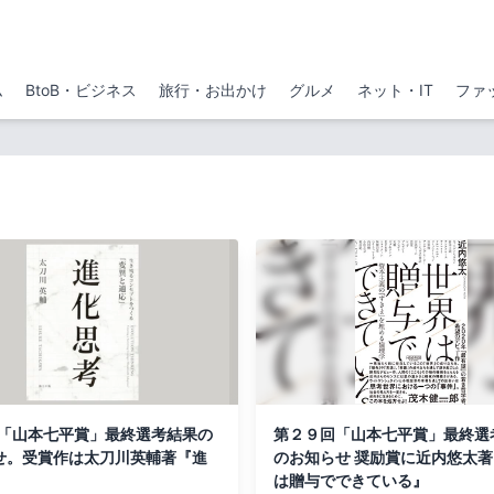
ム
BtoB・ビジネス
旅行・お出かけ
グルメ
ネット・IT
ファ
回「山本七平賞」最終選考結果の
第２９回「山本七平賞」最終選
せ。受賞作は太刀川英輔著『進
のお知らせ 奨励賞に近内悠太
』
は贈与でできている』