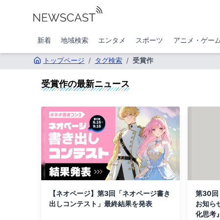
新着
地域検索
エンタメ
スポーツ
アニメ・ゲー
トップページ
/
タグ検索
/
受賞作
受賞作
の最新ニュース
【ネオページ】第3回「ネオページ書き
第30
出しコンテスト」最終結果を発表
お知ら
化思考