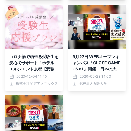
コロナ禍で頑張る受験生を
9月27日 WEBオープンキ
安心でサポート！ホテル
ャンパス「CLOSE CAMP
エルシエント京都【受験生
US※1」開催 日本の大学
応援プラン】販売開始 |12
初※2！全国統一近大模試
2020-12-04 11:40
2020-09-23 14:00
月4日~
開催 当日限定で近大マグ
株式会社関電アメニックス
学校法人近畿大学
ロのたたき丼をDiDi Food
で宅配