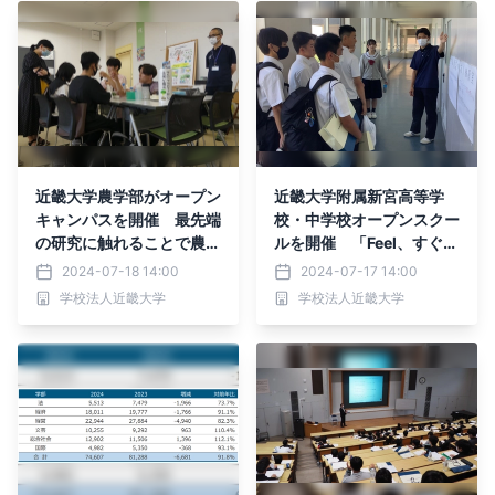
近畿大学農学部がオープン
近畿大学附属新宮高等学
キャンパスを開催 最先端
校・中学校オープンスクー
の研究に触れることで農学
ルを開催 「Feel、すぐ近
部の魅力を体験しよう！
くにある君の新しい未来」
2024-07-18 14:00
2024-07-17 14:00
をテーマに2日間実施
学校法人近畿大学
学校法人近畿大学