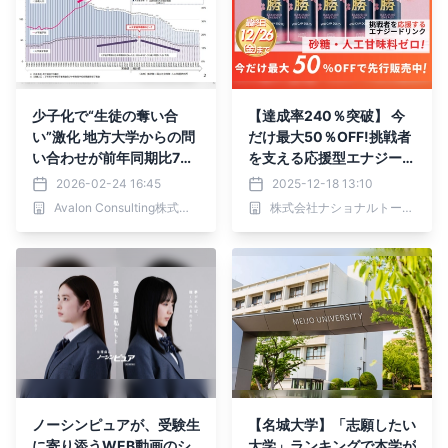
少子化で“生徒の奪い合
【達成率240％突破】 今
い”激化 地方大学からの問
だけ最大50％OFF!挑戦者
い合わせが前年同期比70
を支える応援型エナジード
0％に急増した 【年内入試
リンク『爆勝エナジー』ク
2026-02-24 16:45
2025-12-18 13:10
ナビ】のスカウト広報に注
ラファンネクストゴール1
Avalon Consulting株式会社
株式会社ナショナルトータルビバレッジ
目
00万円へ挑戦｜12/26ま
で
ノーシンピュアが、受験生
【名城大学】「志願したい
に寄り添うWEB動画のシ
大学」ランキングで本学が