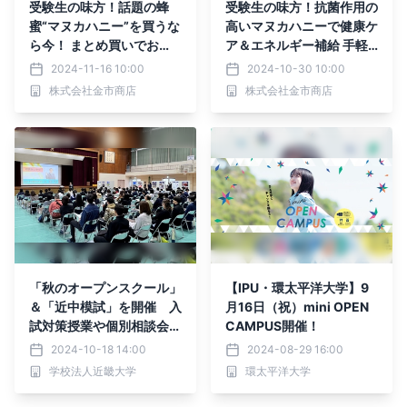
受験生の味方！話題の蜂
受験生の味方！抗菌作用の
蜜“マヌカハニー”を買うな
高いマヌカハニーで健康ケ
ら今！ まとめ買いでお
ア＆エネルギー補給 手軽
得 マヌカハニーセール開
に使えるスティックタイプ
2024-11-16 10:00
2024-10-30 10:00
催
などニュージーランド産マ
株式会社金市商店
株式会社金市商店
ヌカ蜂蜜3種類が新発売
「秋のオープンスクール」
【IPU・環太平洋大学】9
＆「近中模試」を開催 入
月16日（祝）mini OPEN
試対策授業や個別相談会で
CAMPUS開催！
受験生の入試への不安を解
2024-10-18 14:00
2024-08-29 16:00
消！
学校法人近畿大学
環太平洋大学