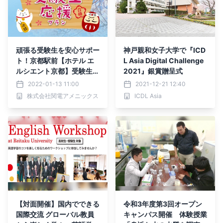
頑張る受験生を安心サポー
神戸親和女子大学で『ICD
ト！京都駅前【ホテル エ
L Asia Digital Challenge
ルシエント京都】受験生応
2021』銀賞贈呈式
援プラン販売中！
2022-01-13 11:00
2021-12-21 12:40
株式会社関電アメニックス
ICDL Asia
【対面開催】国内でできる
令和3年度第3回オープン
国際交流 グローバル教員
キャンパス開催 体験授業