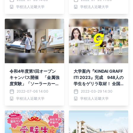
ス」説明会も実施
学校法人近畿大学
学校法人近畿大学
令和4年度第1回オープン
大学案内『KINDAI GRAFF
キャンパス開催 「金属強
ITI 2023』完成 948人の
度実験」「ソーラーカー入
学生をゲリラ取材！ 全国
門講座」など体験イベント
有名書店でも発売
2022-07-06 14:00
2022-03-29 14:30
を実施
学校法人近畿大学
学校法人近畿大学