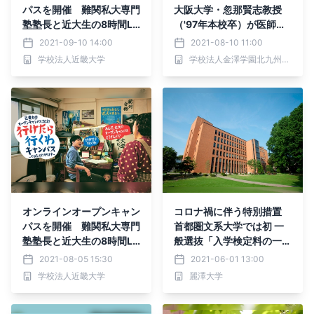
パスを開催 難関私大専門
大阪大学・忽那賢志教授
塾塾長と近大生の8時間LI
（'97年本校卒）が医師を
VE対談など多彩なコンテ
志す受験生にエール！
2021-09-10 14:00
2021-08-10 11:00
ンツを配信
学校法人近畿大学
学校法人金澤学園北九州予備校
オンラインオープンキャン
コロナ禍に伴う特別措置
パスを開催 難関私大専門
首都圏文系大学では初 一
塾塾長と近大生の8時間LI
般選抜「入学検定料の一部
VE対談など多彩なコンテ
無料化」決定
2021-08-05 15:30
2021-06-01 13:00
ンツを配信
学校法人近畿大学
麗澤大学