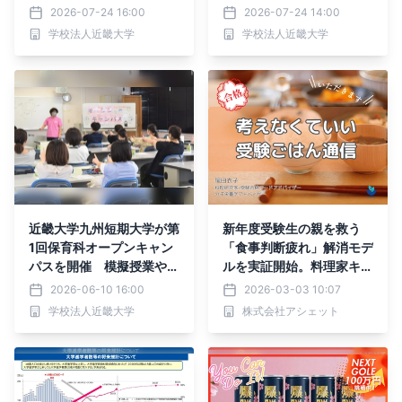
によるキャンパスツアーを
交流や模擬授業でキャンパ
2026-07-24 16:00
2026-07-24 14:00
実施
スライフを体感
学校法人近畿大学
学校法人近畿大学
近畿大学九州短期大学が第
新年度受験生の親を救う
1回保育科オープンキャン
「食事判断疲れ」解消モデ
パスを開催 模擬授業や在
ルを実証開始。料理家キャ
学生との交流で保育の学び
リア20年の専門家が月額5
2026-06-10 16:00
2026-03-03 10:07
と学生生活を紹介
00円のコミュニティ始動
学校法人近畿大学
株式会社アシェット