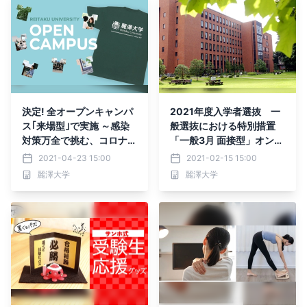
決定! 全オープンキャンパ
2021年度入学者選抜 一
ス｢来場型｣で実施 ～感染
般選抜における特別措置
対策万全で挑む、コロナ禍
「一般3月 面接型」オンラ
でのイベント実施の在り方
インでの実施を決定
2021-04-23 15:00
2021-02-15 15:00
～
麗澤大学
麗澤大学