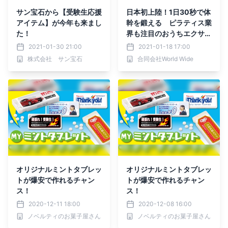
サン宝石から【受験生応援
日本初上陸！1日30秒で体
アイテム】が今年も来まし
幹を鍛える ピラティス業
た！
界も注目のおうちエクササ
イズ『レッグバランサー』
2021-01-30 21:00
2021-01-18 17:00
「Makuake」で1月18日
株式会社 サン宝石
合同会社World Wide
先行受注開始
オリジナルミントタブレッ
オリジナルミントタブレッ
トが爆安で作れるチャン
トが爆安で作れるチャン
ス！
ス！
2020-12-11 18:00
2020-12-08 16:00
ノベルティのお菓子屋さん
ノベルティのお菓子屋さん