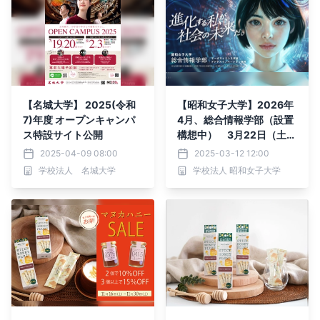
【名城大学】 2025(令和
【昭和女子大学】2026年
7)年度 オープンキャンパ
4月、総合情報学部（設置
ス特設サイト公開
構想中） 3月22日（土）
オープンキャンパスで高校
2025-04-09 08:00
2025-03-12 12:00
生に向け説明会開催
学校法人 名城大学
学校法人 昭和女子大学