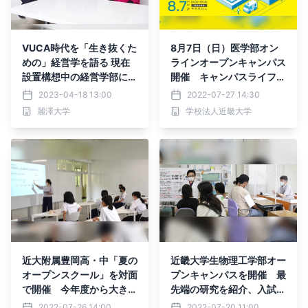
VUCA時代を「生き抜くた
8月7日（日）医学部オン
めの」経営学を語る 現在
ラインオープンキャンパス
設置構想中の経営学部に関
開催 キャンパスライフを
する特別対談記事を公開
リアルに体感する動画コン
2023-04-18 13:00
2022-07-27 14:30
テンツを多数配信
麗澤大学
学校法人近畿大学
近大附属豊岡高・中「夏の
近畿大学生物理工学部オー
オープンスクール」を対面
プンキャンパスを開催 最
で開催 今年度から大きく
先端の研究を紹介、入試に
変わった高校「特進コー
役立つ講演会も実施
2022-07-26 14:00
2022-07-20 11:00