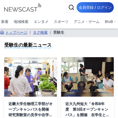
会員登録 / ログイン
新着
地域検索
エンタメ
スポーツ
アニメ・ゲーム
BtoB
トップページ
/
タグ検索
/
受験生
受験生
の最新ニュース
近畿大学生物理工学部がオ
近大九州短大「令和8年
ープンキャンパスを開催
度 第3回オープンキャン
研究実験室の見学や在学生
パス」を開催 在学生との