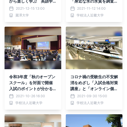
から楽しく学ぶ 英語学習
「身近な水の水質を調査し
のコツ
よう！」などを実施
2021-12-15 13:00
2021-11-12 14:00
麗澤大学
学校法人近畿大学
令和3年度「秋のオープン
コロナ禍の受験生の不安解
スクール」を対面で開催
消をめざし「入試合格対策
入試のポイントが分かる入
講座」と「オンライン個別
試対策授業を実施
相談」を実施
2021-10-26 16:30
2021-09-30 15:00
学校法人近畿大学
学校法人近畿大学