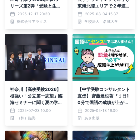
リーズ第2弾「受験と生理
東海北陸エリアで２年連続
と私たちと」篇を公開
1位！
2025-12-17 20:30
2025-08-04 15:37
株式会社アラクス
学校法人 名城大学
神奈川【高校受験2026】
【中学受験コンサルタント
根強い「公立第一志望」臨
直伝】 齋藤達也著『１日1
海セミナーに聞く夏の学習
0分で国語の成績が上が
戦略
る！小学生の語彙力が伸び
2025-07-23 10:00
2025-05-13 16:00
る「言いかえトレーニン
（株）臨海
あさ出版
グ」』2025年5月13日刊
行