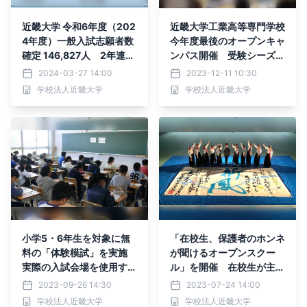
近畿大学 令和6年度（202
近畿大学工業高等専門学校
4年度）一般入試志願者数
今年度最後のオープンキャ
確定 146,827人 2年連続
ンパス開催 受験シーズン
の減少も、総志願者数は3
直前！ 入試対策講座と個
2024-03-27 14:00
2023-12-11 10:30
年連続20万人越え
別相談会を実施
学校法人近畿大学
学校法人近畿大学
小学5・6年生を対象に無
「在校生、保護者のホンネ
料の「体験模試」を実施
が聞けるオープンスクー
実際の入試会場を使用する
ル」を開催 在校生が主体
ことで本番の緊張を軽減
となって来場者に近大附属
2023-09-26 14:30
2023-07-24 14:00
新宮高中の魅力を伝える
学校法人近畿大学
学校法人近畿大学