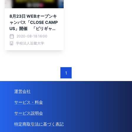
8月23日 WEBオープンキ
ャンパス「CLOSE CAMP
US」開催 「ビリギャ
ル」著者でカリスマ塾講師
2020-08-18 16:00
坪田先生の受験相談も実
学校法人近畿大学
施 初企画！当日限定で近
大マグロのたたき丼をDiDi
Foodで宅配
1
運営会社
サービス・料金
サービス説明会
特定商取引法に基づく表記