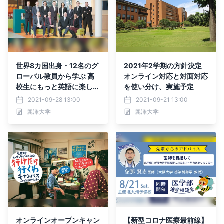
世界8カ国出身・12名のグ
2021年2学期の方針決定
ローバル教員から学ぶ 高
オンライン対応と対面対応
校生にもっと英語に楽しく
を使い分け、実施予定
触れる機会を増やしてほし
2021-09-28 13:00
2021-09-21 13:00
い
麗澤大学
麗澤大学
オンラインオープンキャン
【新型コロナ医療最前線】