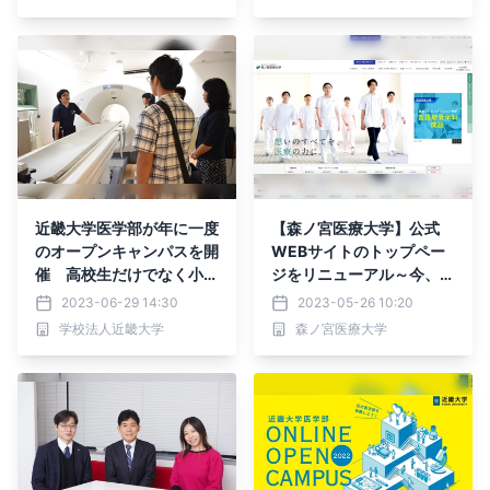
近畿大学医学部が年に一度
【森ノ宮医療大学】公式
のオープンキャンパスを開
WEBサイトのトップペー
催 高校生だけでなく小・
ジをリニューアル～今、森
中学生や地域の方々も参加
ノ宮医療大学で起こってい
2023-06-29 14:30
2023-05-26 10:20
可能
ることがすぐにわかる！誰
学校法人近畿大学
森ノ宮医療大学
もが使いやすいデザインへ
～