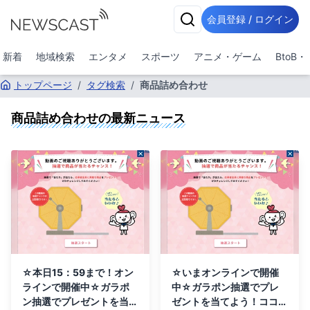
会員登録 / ログイン
新着
地域検索
エンタメ
スポーツ
アニメ・ゲーム
BtoB
トップページ
/
タグ検索
/
商品詰め合わせ
商品詰め合わせ
の最新ニュース
☆本日15：59まで！オン
☆いまオンラインで開催
ラインで開催中☆ガラポ
中☆ガラポン抽選でプレ
ン抽選でプレゼントを当て
ゼントを当てよう！ココカ