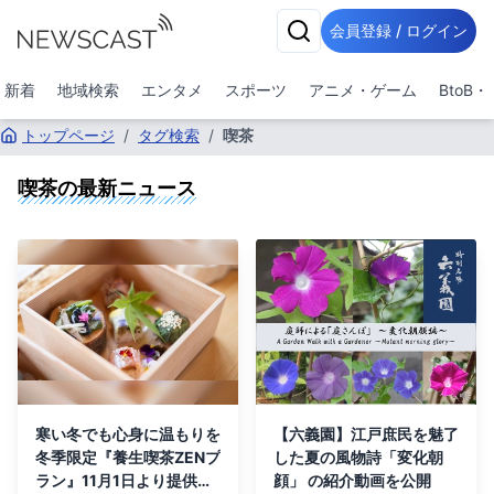
会員登録 / ログイン
新着
地域検索
エンタメ
スポーツ
アニメ・ゲーム
BtoB
トップページ
/
タグ検索
/
喫茶
喫茶
の最新ニュース
寒い冬でも心身に温もりを
【六義園】江戸庶民を魅了
冬季限定『養生喫茶ZENプ
した夏の風物詩「変化朝
ラン』11月1日より提供開
顔」 の紹介動画を公開