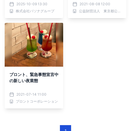
始【兵庫・淡路島 禅坊
2025-10-09 13:30
2021-08-08 12:00
靖寧】
株式会社パソナグループ
公益財団法人 東京都公園協会
プロント、緊急事態宣言中
の新しい夜業態
2021-07-14 11:00
プロントコーポレーション
1