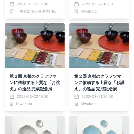
【光】
2024-01-07 17:00
2022-03-22 18:00
一般社団法人波佐見町観光協会
Kiwakoto
第２回 京都のクラフツマ
第２回 京都のクラフツマ
ンに依頼する上質な「お誂
ンに依頼する上質な「お誂
え」の逸品 完成記念展
え」の逸品 完成記念展
示・オーダー会のご案内
示・オーダー会のご案内
2022-03-22 15:00
2022-03-21 20:00
Kiwakoto
Kiwakoto