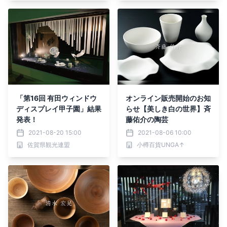
「第16回 有田ウィンドウ
オンライン販売開始のお知
ディスプレイ甲子園」結果
らせ【美しき白の世界】斉
発表！
藤佑介の陶芸
2021-08-20 15:00
2021-08-06 10:00
佐賀県観光連盟
小樽百貨UNGA↑