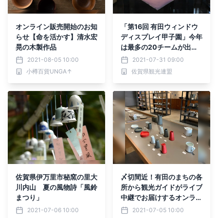
オンライン販売開始のお知
「第16回 有田ウィンドウ
らせ【命を活かす】清水宏
ディスプレイ甲子園」今年
晃の木製作品
は最多の20チームが出場
します!!
2021-08-05 10:00
2021-07-31 09:00
小樽百貨UNGA↑
佐賀県観光連盟
佐賀県伊万里市秘窯の里大
〆切間近！有田のまちの各
川内山 夏の風物詩「風鈴
所から観光ガイドがライブ
まつり」
中継でお届けするオンライ
ンツアーを開催します。
2021-07-06 10:00
2021-07-05 10:00