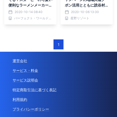
便利なラーメンメーカーを
ポン活用とともに読谷村の
ご紹介♪
「やちむん」を応援する取
2020-10-14 08:40
2020-10-06 13:30
り組みを実施期間：2020
パーフェクト・ワールド株式会社
星野リゾート
年10月1日～2020年11月
30日
1
運営会社
サービス・料金
サービス説明会
特定商取引法に基づく表記
利用規約
プライバシーポリシー