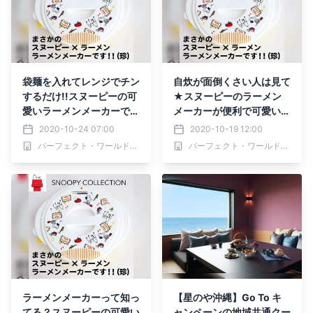
袋麺を入れてレンジでチン
自炊が面倒くさい人は見て
するだけ!!スヌーピーの可
★スヌーピーのラーメン
愛いラーメンメーカーで生
メーカーが便利で可愛いよ
活を便利に♪♪
♪
2020-10-24 07:00
2020-10-19 12:00
パーフェクト・ワールド株式会社
パーフェクト・ワールド株式会社
ラーメンメーカーって知っ
【星のや沖縄】Go To キ
てる？スヌーピーの可愛い
ャンペーンの地域共通クー