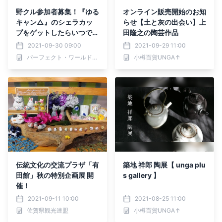
野クル参加者募集！『ゆる
オンライン販売開始のお知
キャン△』のシェラカッ
らせ【土と灰の出会い】上
プをゲットしたらいつでも
田隆之の陶芸作品
どこでもキャンプ気分が味
2021-09-30 09:00
2021-09-29 11:00
わえるよ♪
パーフェクト・ワールド株式会社
小樽百貨UNGA↑
伝統文化の交流プラザ「有
築地 祥郎 陶展【 unga plu
田館」秋の特別企画展 開
s gallery 】
催！
2021-09-11 10:00
2021-08-25 11:00
佐賀県観光連盟
小樽百貨UNGA↑