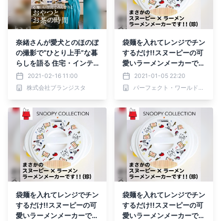
奈緒さんが愛犬とのほのぼ
袋麺を入れてレンジでチン
の撮影で“ひとり上手”な暮
するだけ!!スヌーピーの可
らしを語る 住宅・インテ
愛いラーメンメーカーで生
リア電子雑誌『マドリー
活を便利に♪♪
2021-02-16 11:00
2021-01-05 22:20
ム』Vol.36公開
株式会社ブランジスタ
パーフェクト・ワールド株式会社
袋麺を入れてレンジでチン
袋麺を入れてレンジでチン
するだけ!!スヌーピーの可
するだけ!!スヌーピーの可
愛いラーメンメーカーで生
愛いラーメンメーカーで生