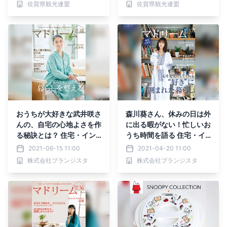
佐賀県観光連盟
佐賀県観光連盟
おうちが大好きな武井咲さ
森川葵さん、休みの日は外
んの、自宅の心地よさを作
に出る暇がない！忙しいお
る秘訣とは？ 住宅・イン
うち時間を語る 住宅・イ
テリア電子雑誌『マドリー
ンテリア電子雑誌『マドリ
2021-06-15 11:00
2021-04-20 11:00
ム』Vol.38公開
ーム』Vol.37公開
株式会社ブランジスタ
株式会社ブランジスタ