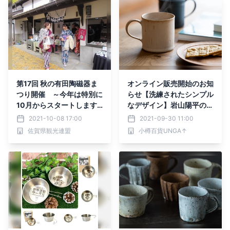
第17回 秋の有田陶磁器ま
オンライン販売開始のお知
つり開催 ～今年は特別に
らせ【洗練されたシンプル
10月からスタートします
なデザイン】岩山陽平の陶
～
芸作品
2021-10-08 17:00
2021-09-30 11:00
佐賀県観光連盟
小樽百貨UNGA↑