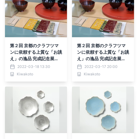
第２回 京都のクラフツマ
第２回 京都のクラフツマ
ンに依頼する上質な「お誂
ンに依頼する上質な「お誂
え」の逸品 完成記念展
え」の逸品 完成記念展
示・オーダー会のご案内
示・オーダー会のご案内
2022-03-18 13:30
2022-03-17 20:00
Kiwakoto
Kiwakoto