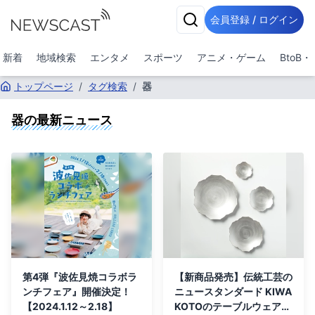
会員登録 / ログイン
新着
地域検索
エンタメ
スポーツ
アニメ・ゲーム
BtoB
トップページ
/
タグ検索
/
器
器
の最新ニュース
第4弾『波佐見焼コラボラ
【新商品発売】伝統工芸の
ンチフェア』開催決定！
ニュースタンダード KIWA
【2024.1.12～2.18】
KOTOのテーブルウェア