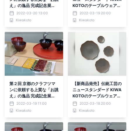
え」の逸品 完成記念展
KOTOのテーブルウェア
示・オーダー会のご案内
【雪】
2022-03-20 13:00
2022-03-19 20:00
Kiwakoto
Kiwakoto
第２回 京都のクラフツマ
【新商品発売】伝統工芸の
ンに依頼する上質な「お誂
ニュースタンダード KIWA
え」の逸品 完成記念展
KOTOのテーブルウェア
示・オーダー会のご案内
【土】
2022-03-19 11:00
2022-03-18 20:00
Kiwakoto
Kiwakoto