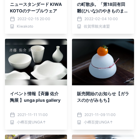
ニュースタンダード KIWA
の町散歩。「第18回有田
KOTOのテーブルウェア
雛(ひいな)のやきものまつ
り」
2022-02-15 20:00
2022-02-04 10:00
Kiwakoto
佐賀県観光連盟
イベント情報【斉藤 佑介
販売開始のお知らせ【ガラ
陶展 】unga plus gallery
スのかがみもち】
2021-11-11 11:00
2021-11-09 11:00
小樽百貨UNGA↑
小樽百貨UNGA↑