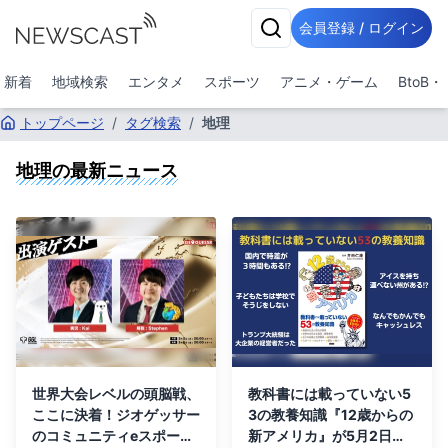
会員登録 / ログイン
新着
地域検索
エンタメ
スポーツ
アニメ・ゲーム
BtoB
トップページ
/
タグ検索
/
地理
地理
の最新ニュース
世界大会レベルの頭脳戦、
教科書には載っていない5
ここに決着！ジオゲッサー
3の教養知識『12歳からの
のコミュニティeスポーツ
新アメリカ』が5月2日発