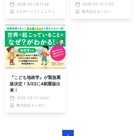
大会『GGL GeoGuess
売
2026-03-09 11:24
2025-05-01 11:00
r』、決勝戦をストレート
eスポーツコミュニティ「GGL」
株式会社カンゼン
で勝利し.kg選手が初代王
者に！
『こども地政学』が緊急重
版決定！3/22に4刷重版出
来！
2022-03-17 19:00
株式会社カンゼン
1