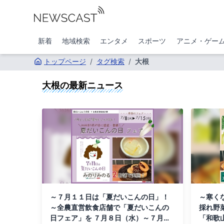
新着
地域検索
エンタメ
スポーツ
アニメ・ゲー
トップページ
/
タグ検索
/
大根
大根
の最新ニュース
～７月１１日は「夏だいこんの日」！
～寒く
～全農直営飲食店舗で「夏だいこんの
採れ野
日フェア」を ７月８日（水）～７月１
「和歌