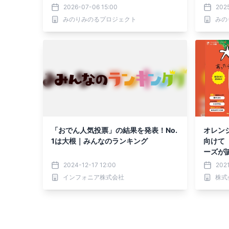
５日（水）に開催
２４日
2026-07-06 15:00
2025
に開催
みのりみのるプロジェクト
みの
「おでん人気投票」の結果を発表！No.
オレン
1は大根｜みんなのランキング
向けて
ーズが
発売
2024-12-17 12:00
2021
インフォニア株式会社
株式