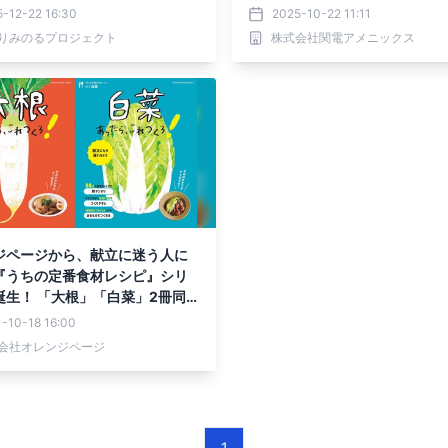
（水）～１月１２日（月・祝）
-12-22 16:30
2025-10-22 11:11
りみのるプロジェクト
株式会社関電アメニックス
ジページから、献立に迷う人に
『うちの定番食材レシピ』シリ
誕生！ 「大根」「白菜」2冊同時
-10-18 16:00
会社オレンジページ
1