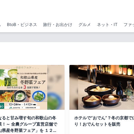
ム
BtoB・ビジネス
旅行・お出かけ
グルメ
ネット・IT
ファ
なると甘み増す旬の和歌山の冬
ホテルで“おでん”？冬の京都で
菜！～ 全農グループ直営店舗で
り！おでんセットを販売
山県産冬野菜フェア」を １２月