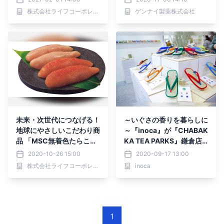
圏ライフで販売中！
た」7割 ／ 妊活中に必要な
株式会社ライフコーポレーション
ゲンナイ製薬株式会社
「葉酸の種類」7割が誤認
【葉酸に関するアンケート
調査】
未来・次世代につなげる！
～いぐさの香りを暮らしに
地球にやさしいこだわり商
～『inoca』が『CHABAK
品 「MSC無着色たらこ・
KA TEA PARKS』鎌倉店
明太子」首都圏ライフ全店
で期間・数量限定販売
2020-10-26 15:00
2020-09-17 13:00
で販売開始！
株式会社ライフコーポレーション
inoca
1