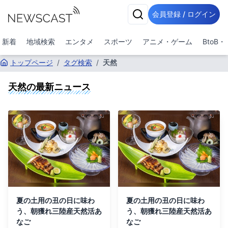
会員登録 / ログイン
新着
地域検索
エンタメ
スポーツ
アニメ・ゲーム
BtoB
トップページ
/
タグ検索
/
天然
天然
の最新ニュース
夏の土用の丑の日に味わ
夏の土用の丑の日に味わ
う、朝獲れ三陸産天然活あ
う、朝獲れ三陸産天然活あ
なご
なご