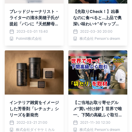
ブレッドジャーナリスト・
【先取りCheck！】凶暴
ライターの清水美穂子氏が
なのに食べると…上品で奥
提起「パンに『天然酵母』
深い味わい✧“ギャップ萌
の表記をすることは適切
え”『西京鱧（さいきょう
2023-03-01 15:40
2022-03-30 20:00
か？」社会課題に参加でき
はも）』
Polimill株式会社
株式会社 Person's dream
るSNS【Surfvote】で投
票スタート
インテリア雑貨をイメージ
【ご当地お取り寄せグル
した芳香剤「レチュナ」シ
メ"買い付け師"】世界で唯
リーズを新発売
一、下関の高級ふぐ取引
「袋セリ」を取材
2022-03-21 21:00
2021-11-30 12:30
株式会社ダイヤケミカル
株式会社 Person's dream