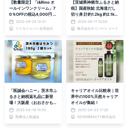
【数量限定】「i&Rino オ
【茨城県神栖市ふるさと納
ールインワンクリーム」7
税】国産秋鮭 北海道だし
0％OFFの税込4,000円 セ
切り身 計約1.2kg 約2.1kg
ール初日で50個突破、驚
が登場！
2025-09-24 10:31
2025-09-11 10:00
異のリピート率90％
リリカジャパン合同会社
株式会社サイバーレコード
「医誠会ハニー」茨木市ふ
キャリアオイル比較表｜世
るさと納税返礼品に新登
界中の100%天然キャリア
場！大阪産（おおさかも
オイルが集結！
ん）認定の逸品をぜひご賞
2025-04-16 14:00
2025-04-03 17:26
味あれ！
医療法人医誠会
SEVENBEAUTY株式会社