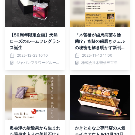
【50周年限定企画】天然
「木曽檜が歯周病菌を除
ローズのルームフレグラン
菌!?」奇跡の歯磨きジェル
ス誕生
の秘密を解き明かす新刊
『しあわせの歯磨き』登場
2025-12-23 10:10
2025-11-13 11:00
ジャパンフラワーグループ株式会社
株式会社木曽檜三百年
奥会津の炭酸泉から生まれ
かきとあなご専門店の人気
た温泉水入りの美肌石けん
テイクアウトを10月20日