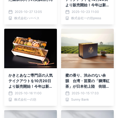
より販売開始！今年は新メ
ニュー2種も加わりました
2025-10-27 12:05
2025-10-23 11:00
【宮城・松島】
株式会社ハーベス
株式会社一の坊press
かきとあなご専門店の人気
蜜の香り、渋みのない余
テイクアウトを10月20日
韻 台湾・苗栗の「獅潭紅
より販売開始！今年は新メ
茶」が日本初上陸 街頭試
ニュー2種も加わりました
飲で“和紅茶”に挑戦
2025-10-16 11:00
2025-10-15 17:33
【宮城・松島】
株式会社一の坊
Sunny Bank