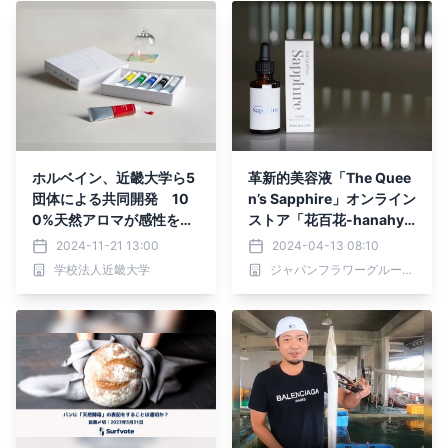
ホルベイン、近畿大学ら5
革新的美容液「The Quee
団体による共同開発 10
n’s Sapphire」オンライン
0%天然アロマが感性を刺
ストア「花百花-hanahya
激する「香るアクリル絵
kka-」で発売開始
2024-11-21 13:00
2024-04-13 08:10
具」新発売 2024年12月
学校法人近畿大学
ジャパンフラワーグループ株式会社
27日（金）発売