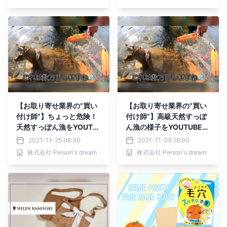
【お取り寄せ業界の”買い
【お取り寄せ業界の”買い
付け師”】ちょっと危険！
付け師”】高級天然すっぽ
天然すっぽん漁をYOUTU
ん漁の様子をYOUTUBE公
BEで公開中
開
2021-11-25 08:30
2021-11-06 18:00
株式会社 Person's dream
株式会社 Person's dream