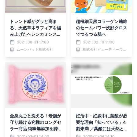
トレンド感がグッと高ま
超極細天然コラーゲン繊維
る、天然草木ラフィアを編
のセームパワー洗顔クロス
み上げたヘレンカミンスキ
でつるつる肌へ
ーのバッグ【MOONBAT
2021-08-31 17:00
2021-02-10 11:00
ONLINE SHOP 】
ムーンバット株式会社
株式会社ビューティーワールド
全身丸ごと洗える！老舗が
妊活中・妊娠中に葉酸が必
守り続ける究極のロングセ
要な理由「知っている」4
ラー商品 純粋無添加を誇
割未満 ／葉酸には天然と
る「坊っちゃん石鹸」首都
人工の2種類「知らなかっ
2021-02-01 14:00
2020-11-06 14:10