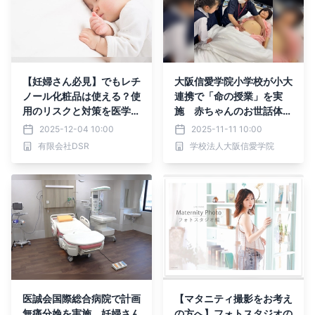
【妊婦さん必見】でもレチ
大阪信愛学院小学校が小大
ノール化粧品は使える？使
連携で「命の授業」を実
用のリスクと対策を医学博
施 赤ちゃんのお世話体験
士が解説
や妊婦体験を通して命の尊
2025-12-04 10:00
2025-11-11 10:00
さを学ぶ
有限会社DSR
学校法人大阪信愛学院
医誠会国際総合病院で計画
【マタニティ撮影をお考え
無痛分娩を実施、妊婦さん
の方へ】フォトスタジオの