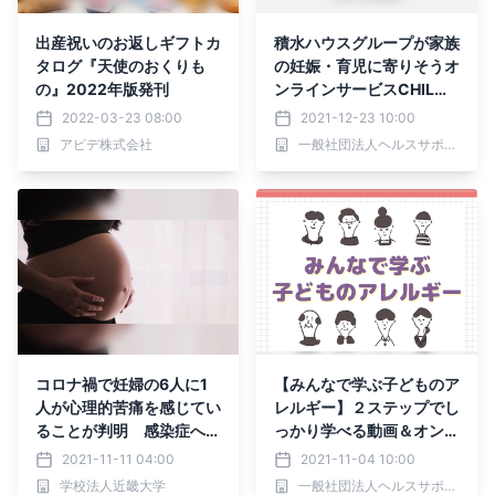
出産祝いのお返しギフトカ
積水ハウスグループが家族
タログ『天使のおくりも
の妊娠・育児に寄りそうオ
の』2022年版発刊
ンラインサービスCHILWE
Lを導入
2022-03-23 08:00
2021-12-23 10:00
アピデ株式会社
一般社団法人ヘルスサポーターズイノベーション
コロナ禍で妊婦の6人に1
【みんなで学ぶ子どものア
人が心理的苦痛を感じてい
レルギー】２ステップでし
ることが判明 感染症への
っかり学べる動画＆オンラ
恐怖感だけでなく孤独感が
インセミナー
2021-11-11 04:00
2021-11-04 10:00
関連
学校法人近畿大学
一般社団法人ヘルスサポーターズイノベーション