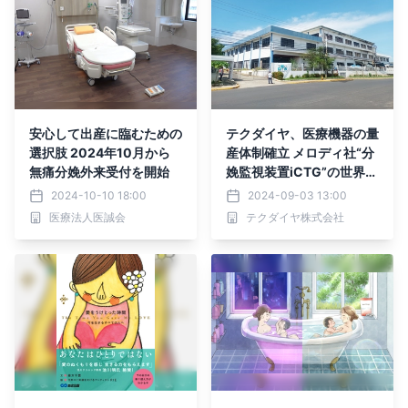
安心して出産に臨むための
テクダイヤ、医療機器の量
選択肢 2024年10月から
産体制確立 メロディ社“分
無痛分娩外来受付を開始
娩監視装置iCTG”の世界シ
ェア拡大をサポート
2024-10-10 18:00
2024-09-03 13:00
医療法人医誠会
テクダイヤ株式会社