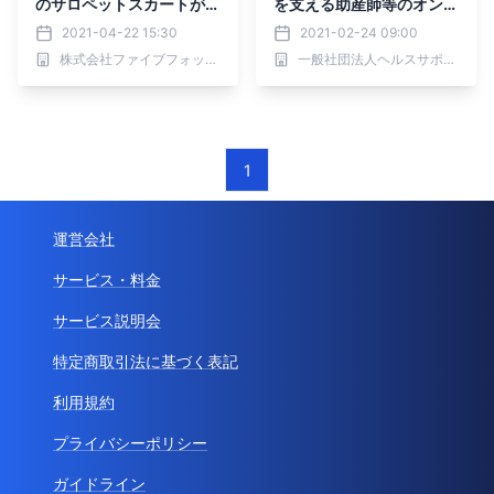
のサロペットスカートが登
を支える助産師等のオンラ
場
イン相談を実施中
2021-04-22 15:30
2021-02-24 09:00
株式会社ファイブフォックス
一般社団法人ヘルスサポーターズイノベーション
1
運営会社
サービス・料金
サービス説明会
特定商取引法に基づく表記
利用規約
プライバシーポリシー
ガイドライン