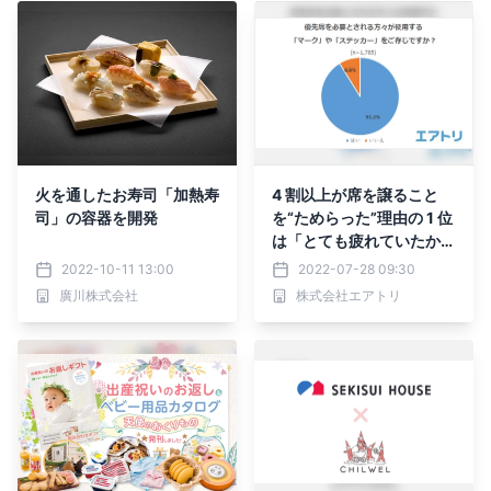
火を通したお寿司「加熱寿
4 割以上が席を譲ること
司」の容器を開発
を“ためらった”理由の 1 位
は「とても疲れていたか
ら」 譲らない人を見かけ
2022-10-11 13:00
2022-07-28 09:30
ても何も言わずトラブルを
廣川株式会社
株式会社エアトリ
避ける傾向に。 国内では
「札幌」がモデルケースに
なるか!?