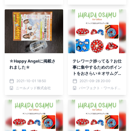
☆Happy Angelに掲載さ
テレワーク捗ってる？お仕
れました☆
事に集中するためのポイン
トをおさらい☆オサムグ
ッズでデスクワークを快適
2021-10-01 18:50
2021-09-28 20:00
に！
ニールメッド株式会社
パーフェクト・ワールド株式会社