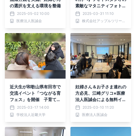
の選択を支える環境を整備
素敵なマタニティフォト紹
介
2025-05-02 10:00
2025-03-31 11:10
医療法人医誠会
株式会社アップルツリーファクトリー
近大生が和歌山県有田市で
妊婦さん＆お子さま連れの
交流イベント「つながる育
方必見、江崎グリコ×医療
フェス」を開催 子育て世
法人医誠会による無料イベ
代や出産を控えた妊婦の交
ント開催
2025-03-17 14:00
2025-03-10 11:20
流を通して地域活性化に貢
学校法人近畿大学
医療法人医誠会
献