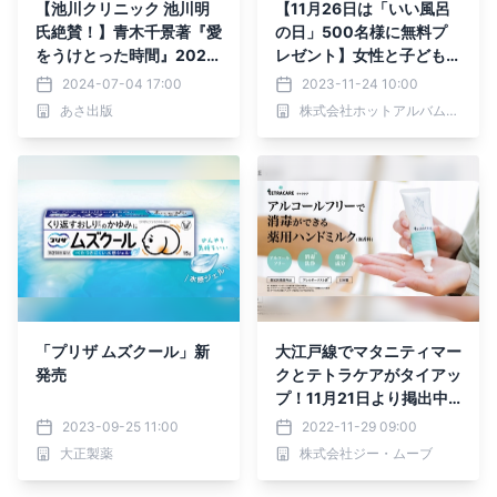
【池川クリニック 池川明
【11月26日は「いい風呂
氏絶賛！】青木千景著『愛
の日」500名様に無料プ
をうけとった時間』2024
レゼント】女性と子どもを
年7月9日刊行
守る”NUCCS健康入浴習
2024-07-04 17:00
2023-11-24 10:00
慣”キャンペーン開催！
あさ出版
株式会社ホットアルバム炭酸泉タブレット
「プリザ ムズクール」新
大江戸線でマタニティマー
発売
クとテトラケアがタイアッ
プ！11月21日より掲出中
｜妊産婦さんにも優しいア
2023-09-25 11:00
2022-11-29 09:00
ルコールフリーの「テトラ
大正製薬
株式会社ジー・ムーブ
ケア」がマタニティマーク
の普及活動をサポート