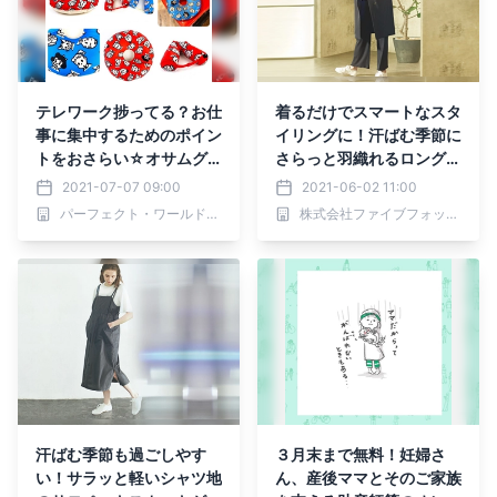
テレワーク捗ってる？お仕
着るだけでスマートなスタ
事に集中するためのポイン
イリングに！汗ばむ季節に
トをおさらい☆オサムグ
さらっと羽織れるロングジ
ッズでデスクワークを快適
レが登場
2021-07-07 09:00
2021-06-02 11:00
に！
パーフェクト・ワールド株式会社
株式会社ファイブフォックス
汗ばむ季節も過ごしやす
３月末まで無料！妊婦さ
い！サラッと軽いシャツ地
ん、産後ママとそのご家族