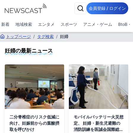
会員登録 / ログイン
新着
地域検索
エンタメ
スポーツ
アニメ・ゲーム
BtoB
トップページ
/
タグ検索
/
妊婦
妊婦
の最新ニュース
二分脊椎症のリスク低減に
モバイルバッテリー火災想
向け、妊娠前からの葉酸摂
定、 妊婦・新生児避難の
取を呼びかけ
消防訓練を医誠会国際総合