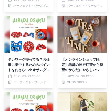
に！
に！
パーフェクト・ワールド株式会社
パーフェクト・ワールド株式会社
テレワーク捗ってる？お仕
【オンラインショップ限
事に集中するためのポイン
定】老舗の神戸紅茶から待
トをおさらい☆オサムグ
望のからだにやさしいシリ
ッズでデスクワークを快適
ーズ 『やさしいデカフ
2021-09-23 23:00
2021-07-30 12:00
に！
ェ・ノンカフェ』発売開
パーフェクト・ワールド株式会社
GLION GROUP
始！