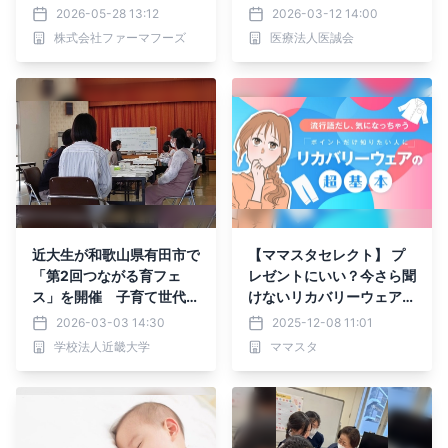
病院で実施
2026-05-28 13:12
2026-03-12 14:00
株式会社ファーマフーズ
医療法人医誠会
近大生が和歌山県有田市で
【ママスタセレクト】 プ
「第2回つながる育フェ
レゼントにいい？今さら聞
ス」を開催 子育て世代や
けないリカバリーウェアの
出産を控えた妊婦の交流を
疑問を解決！特集記事を配
2026-03-03 14:30
2025-12-08 11:01
通して地域活性化に貢献
信中
学校法人近畿大学
ママスタ