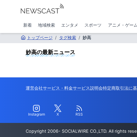
新着
地域検索
エンタメ
スポーツ
アニメ・ゲー
トップページ
/
タグ検索
/
妙高
妙高
の最新ニュース
運営会社
サービス・料金
サービス説明会
特定商取引法に基
Instagram
X
RSS
Copyright 2006- SOCIALWIRE CO.,LTD. All rights rese