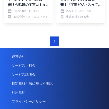
歩!? 今話題の宇宙コミュ
売！「宇宙ビジネスって
ニティ『ABLab』トーク
何？」そもそもの疑問から
2022-02-11 12:00
2021-11-08 13:00
イベント ABLab代表
現状、将来の予測を解説！
株式会社アストロコネクト
株式会社すばる舎
伊藤真之氏をゲストに迎え
配信
1
運営会社
サービス・料金
サービス説明会
特定商取引法に基づく表記
利用規約
プライバシーポリシー