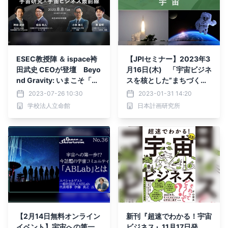
ESEC教授陣 ＆ ispace袴
【JPIセミナー】2023年3
田武史 CEOが登壇 Beyo
月16日(木) 「宇宙ビジネ
nd Gravity: いまこそ「月
スを核とした”まちづく
面開発」に投資せよ。宇宙
り”の最新動向と事業機
2023-07-26 10:30
2023-01-31 14:20
研究×宇宙ビジネス
会」セミナーのご案内
学校法人立命館
日本計画研究所
【2月14日無料オンライン
新刊『超速でわかる！宇宙
イベント】宇宙への第一
ビジネス』11月17日発