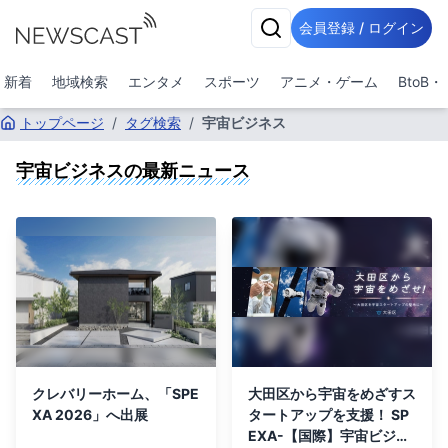
会員登録 / ログイン
新着
地域検索
エンタメ
スポーツ
アニメ・ゲーム
BtoB
トップページ
/
タグ検索
/
宇宙ビジネス
宇宙ビジネス
の最新ニュース
クレバリーホーム、「SPE
大田区から宇宙をめざすス
XA 2026」へ出展
タートアップを支援！ SP
EXA-【国際】宇宙ビジネ