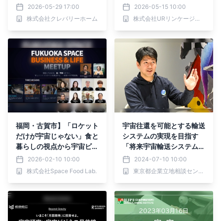
ス展-に初出展
2026-05-29 17:00
2026-05-15 10:00
株式会社クレバリーホーム
株式会社URリンケージ地域活力共創部
福岡・古賀市】「ロケット
宇宙往還を可能とする輸送
だけが宇宙じゃない」食と
システムの実現を目指す
暮らしの視点から宇宙ビジ
「将来宇宙輸送システム株
ネスへ参入する一夜限りの
式会社 代表取締役社長兼
2026-02-10 10:00
2024-07-10 10:00
作戦会議「FUKUOKA SP
CEO畑田康二郎氏・主席
株式会社Space Food Lab.
東京都企業立地相談センター
ACE BUSINESS & LIFE M
研究員 庄山直芳氏」の取
EETUP 2026」を2月18日
材記事を７月１０日公開
（水）に開催