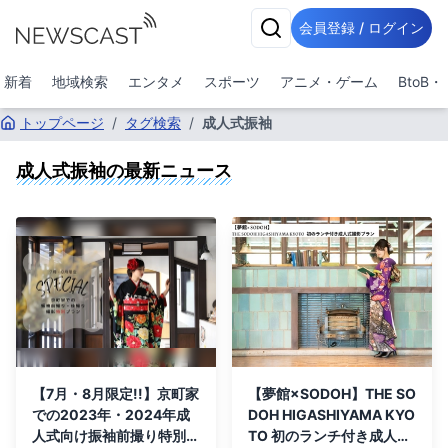
会員登録 / ログイン
新着
地域検索
エンタメ
スポーツ
アニメ・ゲーム
BtoB
トップページ
/
タグ検索
/
成人式振袖
成人式振袖
の最新ニュース
【7月・8月限定!!】京町家
【夢館×SODOH】THE SO
での2023年・2024年成
DOH HIGASHIYAMA KYO
人式向け振袖前撮り特別プ
TO 初のランチ付き成人式