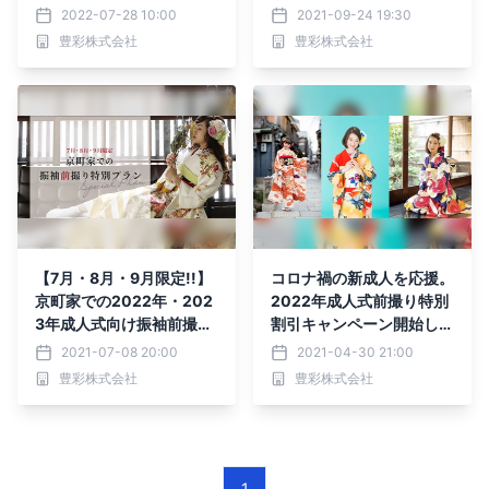
ランリリース
撮影プラン、10月販売開
2022-07-28 10:00
2021-09-24 19:30
始
豊彩株式会社
豊彩株式会社
【7月・8月・9月限定!!】
コロナ禍の新成人を応援。
京町家での2022年・202
2022年成人式前撮り特別
3年成人式向け振袖前撮り
割引キャンペーン開始しま
特別プランリリース
す
2021-07-08 20:00
2021-04-30 21:00
豊彩株式会社
豊彩株式会社
1