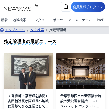
会員登録 / ログイン
新着
地域検索
エンタメ
スポーツ
アニメ・ゲーム
BtoB
トップページ
/
タグ検索
/
指定管理者
指定管理者
の最新ニュース
＜香春町・福智町を訪問＞
千葉県印西市の新設複合施
高田新社長が両町長へ地域
設の受託運営開始 コスモ
に貢献できる企業として
スパレット パレットⅠ・パ