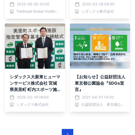
相互に連携を図ることを改
レットⅡ
2025-06-30 10:00
2025-03-28 09:30
めて表明
Trailhead Global Holdings株式会社
シダックス株式会社
シダックス大新東ヒューマ
【お知らせ】公益財団法人
ンサービス株式会社 宮城
東京都公園協会『SDGs宣
県美里町 町内スポーツ施
言』
設8カ所を一括受託
2025-02-19 09:00
2021-04-01 14:00
シダックス株式会社
公益財団法人 東京都公園協会
1