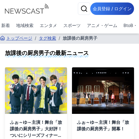
会員登録 / ログイン
新着
地域検索
エンタメ
スポーツ
アニメ・ゲーム
BtoB
トップページ
/
タグ検索
/
放課後の厨房男子
放課後の厨房男子
の最新ニュース
ふぉ～ゆ～主演！舞台「放
ふぉ～ゆ～主演！舞台「放
課後の厨房男子」大好評！
課後の厨房男子」開幕！
ついにシリーズフィナーレ