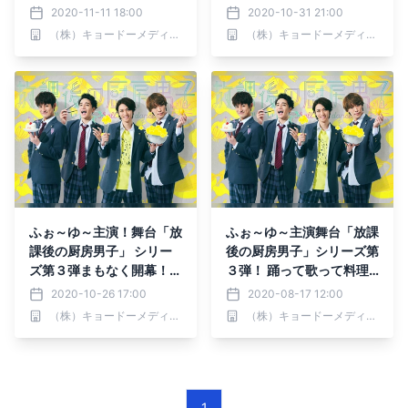
へ！追加席販売＆“卒業”前
2020-11-11 18:00
2020-10-31 21:00
夜に生配信決定！
（株）キョードーメディアス
（株）キョードーメディアス
ふぉ～ゆ～主演！舞台「放
ふぉ～ゆ～主演舞台「放課
課後の厨房男子」 シリー
後の厨房男子」シリーズ第
ズ第３弾まもなく開幕！
３弾！ 踊って歌って料理
今年は「おうちで厨房男
して・・・青春真っ只中の
2020-10-26 17:00
2020-08-17 12:00
子」もはじまるよ♪ 待望の
料理男子物語、 あらたな
（株）キョードーメディアス
（株）キョードーメディアス
声に応え、生配信（+見逃
続編「まかない飯とShall
し配信あり）決定！
we dance? 篇」上演決
定！
1