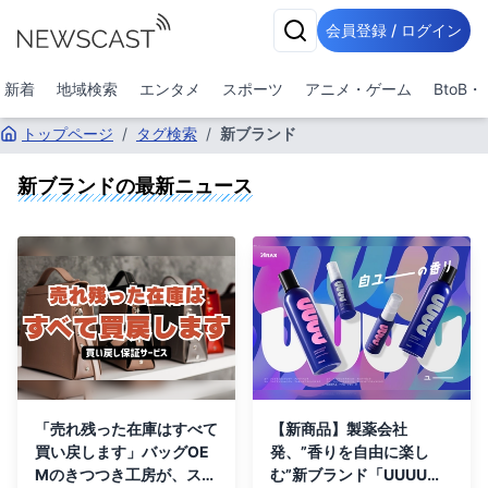
会員登録 / ログイン
新着
地域検索
エンタメ
スポーツ
アニメ・ゲーム
BtoB
トップページ
/
タグ検索
/
新ブランド
新ブランド
の最新ニュース
「売れ残った在庫はすべて
【新商品】製薬会社
買い戻します」バッグOE
発、”香りを自由に楽し
Mのきつつき工房が、スタ
む”新ブランド「UUUU」