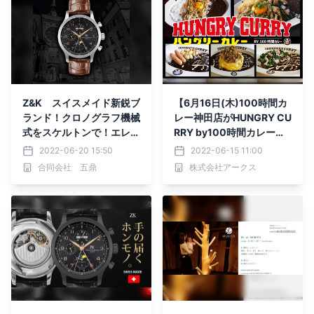
Z&K スイスメイド新鋭ブ
【6月16日(木)100時間カ
ランド！クロノグラフ機械
レー神田店がHUNGRY CU
式をスケルトンで！エレガ
RRY by100時間カレーと
ントでラグジュアリー！
してリニューアルOPE
2022-06-20 15:50
2022-06-15 11:00
N！】
合同会社 五鼎
株式会社アークス