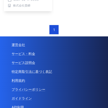
表。展示即売会『第７回浅
株式会社貴瞬
草橋ミネラルマルシェ』に
てお披露目が決定。『身近
に宝石を』をテーマに一般
向け販売チャネルの強化と
ブランドイメージの一本化
1
を目指す。
運営会社
サービス・料金
サービス説明会
特定商取引法に基づく表記
利用規約
プライバシーポリシー
ガイドライン
API利用