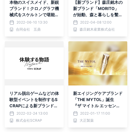
本物のスイスメイド、新鋭
【新ブランド】森庄銘木の
ブランド！クロノグラフ機
新ブランド「MORITO」
械式をスケルトンで堪能で
が始動、森と暮らしを繫ぐ
きる！
をコンセプトにインテリア
2022-06-10 13:30
2022-04-08 12:00
雑貨やDIY資材を販売
合同会社 五鼎
森庄銘木産業株式会社
リアル脱出ゲームなどの体
新エイジングケアブランド
験型イベントを制作するS
「THE MYTOL」誕生
CRAPによる新ブランド発
『ザ マイトル エッセン
表！ あなた自身が登場人
ス』新発売
2022-02-24 13:00
2022-01-17 11:00
物となり物語を動かす「体
株式会社SCRAP
大正製薬
験する物語project」 202
2年始動！