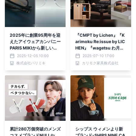
2025年に創業95周年を迎
『CMPT by Lichen』『K
えたアイウェアカンパニー
arimoku Re:issue by LIC
PARIS MIKIから新しいア
HEN』『wagetsu わ月』
イウェアブランド「by ey
が8月13日（水）より発売
2025-12-05 10:00
2025-07-10 17:00
e（バイ アイ）」がローン
開始
株式会社パリミキ
カリモク家具株式会社
チ
累計280万個突破のメンズ
シップス ウィメンより新
コスメブランドNULLか
ブランド-SHIPS NINE CA