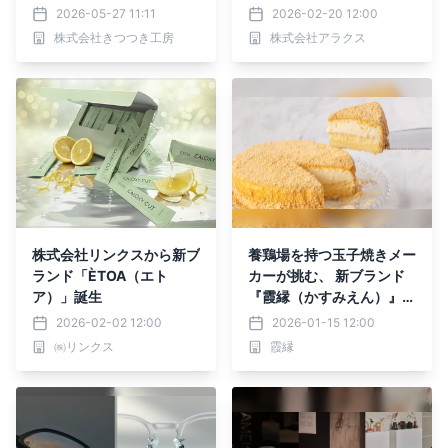
ートアップの在庫リスクを
デビュー！
2026-05-27 11:11
2026-02-20 12:00
ゼロにする前代未聞の『全
株式会社きつつき工房
株式会社アラクス
量買い戻し保証サービス』
を5月20日より開始！
株式会社リンクスから新ブ
養鶏場を持つ玉子焼きメー
ランド「ÈTOA（エト
カーが挑む、 新ブランド
ア）」誕生
『霞縁（かすみえん）』の
三層チーズケーキが １月
2026-02-02 12:00
2026-01-15 12:00
１５日（木）Makuakeに
㈱リンクス
霞縁
て先行販売