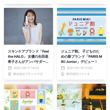
Flat(わしふらっと)～
スキンケアブランド「Feel
ジュニア割。 子どものた
the HALO」 女優の矢田亜
めの新ブランド「PARIS M
希子さんがアンバサダーに
IKI Junior」デビュー！
就任
2021-06-17 15:00
2021-05-14 17:00
株式会社ブランジスタ
株式会社パリミキ