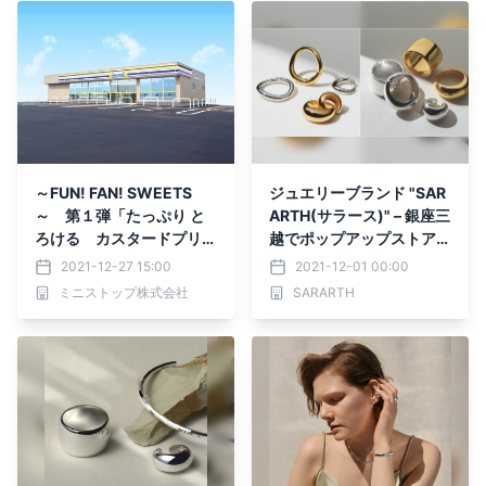
～FUN! FAN! SWEETS
ジュエリーブランド "SAR
～ 第１弾「たっぷり と
ARTH(サラース)" – 銀座三
ろける カスタードプリ
越でポップアップストアを
ン」 第２弾「ホイップま
開催
2021-12-27 15:00
2021-12-01 00:00
みれのガトーショコラ」～
ミニストップ株式会社
SARARTH
ベルギーチョコ使用～ 年
末年始に期間限定新登場