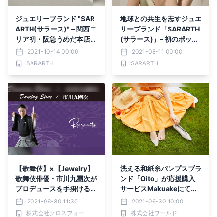
ジュエリーブランド "SAR
地球との共生を志すジュエ
ARTH(サラース)" – 関西エ
リーブランド「SARARTH
リア初・阪急うめだ本店で
(サラース)」– 初のポップ
ポップアップストアを開催
アップストアを伊勢丹新宿
2021-10-14 00:00
2021-08-11 00:00
店で開催
SARARTH
SARARTH
【歌舞伎】×【Jewelry】
洗える和紙糸パンプスブラ
歌舞伎俳優・市川九團次が
ンド「Oito」が応援購入
プロデュースを手掛ける新
サービスMakuakeにて始
たなジュエリーブランド≪
動、先行受注開始 〜素足
2021-06-30 11:30
2021-06-30 10:00
Re;sonate≫を発表！
で履いてほしい、Washi-
株式会社クロスフォー
株式会社ワールド