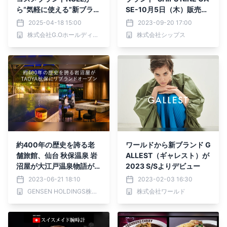
ら“気軽に使える”新ブラン
SE-10月5日（木）販売開
ド【Grean by NULL】誕
始に先駆けて、いよいよ本
2025-04-18 15:00
2023-09-20 17:00
生！第一弾は"清潔感"を演
日9月20（水）WEB LOO
株式会社G.Oホールディングス
株式会社シップス
出する男性向けリップを発
K公開、先行予約販売スタ
売開始
ート！
約400年の歴史を誇る老
ワールドから新ブランド G
舗旅館、仙台 秋保温泉 岩
ALLEST（ギャレスト）が
沼屋が大江戸温泉物語が展
2023 S/Sよりデビュー
開する温泉リゾートホテル
2023-06-21 18:10
2023-02-03 16:30
ブランド【TAOYA秋保】
GENSEN HOLDINGS株式会社
株式会社ワールド
としてリブランドオープン