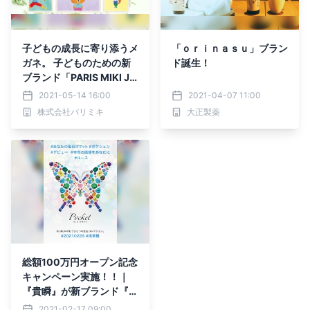
子どもの成長に寄り添うメ
「ｏｒｉｎａｓｕ」ブラン
ガネ。 子どものための新
ド誕生！
ブランド「PARIS MIKI Ju
nior」デビュー！
2021-05-14 16:00
2021-04-07 11:00
株式会社パリミキ
大正製薬
総額100万円オープン記念
キャンペーン実施！！｜
『貴瞬』が新ブランド『P
ocket by KISHUN』を発
2021-02-17 09:00