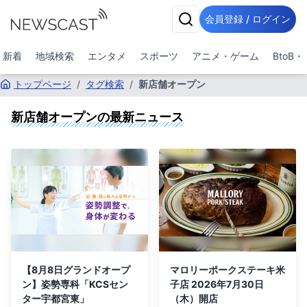
会員登録 / ログイン
新着
地域検索
エンタメ
スポーツ
アニメ・ゲーム
BtoB
トップページ
/
タグ検索
/
新店舗オープン
新店舗オープン
の最新ニュース
【8月8日グランドオープ
マロリーポークステーキ米
ン】姿勢専科「KCSセン
子店 2026年7月30日
ター宇都宮東」
（木）開店