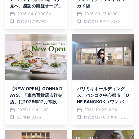
見へ、感謝の凱旋オープ
カド店
ン！
2026-04-09 09:00
2026-03-27 10:00
株式会社さすがや
株式会社キデイランド
【NEW OPEN】GONNA D
パリミキホールディング
AYS、「東急百貨店吉祥寺
ス、バンコク中心都市 「O
店」に2025年12月常設店
NE BANGKOK（ワン バン
舗オープン！ 自社農園の
コク）」 に新店舗オープ
2025-11-14 11:30
2024-10-22 10:00
西洋野菜を使用した彩り豊
ンのお知らせ
GONNA DAYS
株式会社パリミキホールディングス
かな新作デリカテッセンが
登場