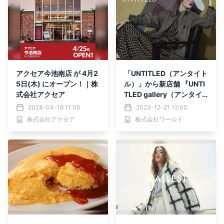
アクセア今池南店 が 4月2
「UNTITLED（アンタイト
5日(木) にオープン！｜株
ル）」から新店舗 『UNTI
式会社アクセア
TLED gallery（アンタイ
トルギャラリー』 が12月2
2024-04-19 11:00
2023-12-21 12:00
1日（木）にオープン
株式会社アクセア
株式会社ワールド