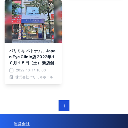
パリミキ ベトナム、Japa
n Eye Clinic店 2022年１
０月１５日（土） 新店舗
オープンのお知らせ
2022-10-14 10:00
株式会社パリミキホールディングス
1
運営会社