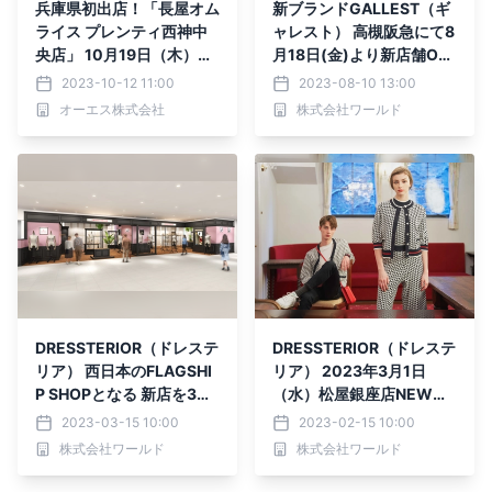
兵庫県初出店！「長屋オム
新ブランドGALLEST（ギ
ライス プレンティ西神中
ャレスト） 高槻阪急にて8
央店」 10月19日（木）オ
月18日(金)より新店舗OP
ープン！
EN
2023-10-12 11:00
2023-08-10 13:00
オーエス株式会社
株式会社ワールド
DRESSTERIOR（ドレステ
DRESSTERIOR（ドレステ
リア） 西日本のFLAGSHI
リア） 2023年3月1日
P SHOPとなる 新店を3月1
（水）松屋銀座店NEWオ
7日（金）「ルクア大阪」
ープン
2023-03-15 10:00
2023-02-15 10:00
にオープン！
株式会社ワールド
株式会社ワールド