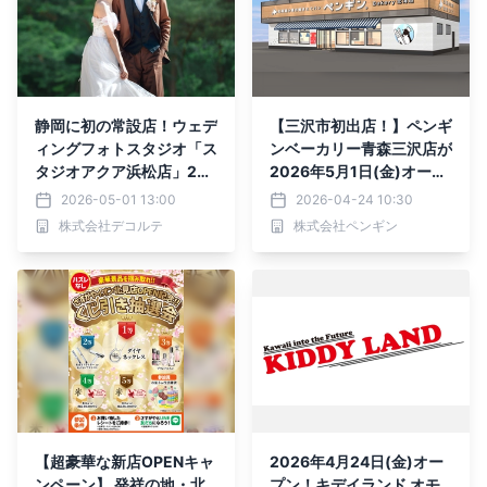
静岡に初の常設店！ウェデ
【三沢市初出店！】ペンギ
ィングフォトスタジオ「ス
ンベーカリー青森三沢店が
タジオアクア浜松店」202
2026年5月1日(金)オープ
6年6月6日（土）グランド
ン
2026-05-01 13:00
2026-04-24 10:30
オープン
株式会社デコルテ
株式会社ペンギン
【超豪華な新店OPENキャ
2026年4月24日(金)オー
ンペーン】 発祥の地・北
プン！キデイランド オモ