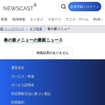
会員登録 / ログイン
新着
地域検索
エンタメ
スポーツ
アニメ・ゲーム
BtoB
トップページ
/
タグ検索
/
春の新メニュー
春の新メニュー
の最新ニュース
検索結果がありません
運営会社
サービス・料金
サービス説明会
特定商取引法に基づく表記
利用規約