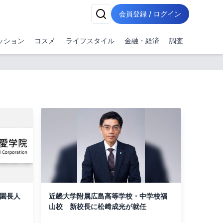
会員登録 / ログイン
ッション
コスメ
ライフスタイル
金融・経済
調査
・園長人
近畿大学附属広島高等学校・中学校福
山校 新校長に松﨑成光が就任