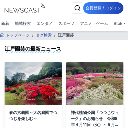
会員登録 / ログイン
新着
地域検索
エンタメ
スポーツ
アニメ・ゲーム
BtoB
トップページ
/
タグ検索
/
江戸園芸
江戸園芸
の最新ニュース
春の六義園～大名庭園でつ
神代植物公園「つつじウィ
つじを楽しむ～
ーク」のお知らせ 令和5
年４月11日（火）～５月7