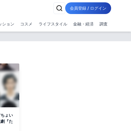
会員登録 / ログイン
ッション
コスメ
ライフスタイル
金融・経済
調査
“ちょい
読劇『た