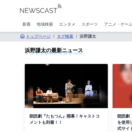
新着
地域検索
エンタメ
スポーツ
アニメ・ゲー
トップページ
/
タグ検索
/
浜野謙太
浜野謙太
の最新ニュース
朗読劇『たもつん』開幕！キャストコ
朗読劇
メントも到着！！
を使用
式サイ