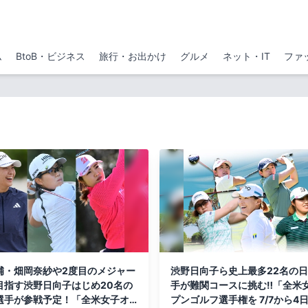
ム
BtoB・ビジネス
旅行・お出かけ
グルメ
ネット・IT
ファ
補・畑岡奈紗や2度目のメジャー
渋野日向子ら史上最多22名の
目指す渋野日向子はじめ20名の
手が難関コースに挑む‼「全米
選手が参戦予定！「全米女子オ
プンゴルフ選手権を 7/7から4