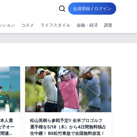
会員登録 / ログイン
ッション
コスメ
ライフスタイル
金融・経済
調査
日本人選
松山英樹ら参戦予定!! 全米プロゴルフ
女子オー
選手権を5/18（木）から4日間無料独占
日間連続
生中継！ BS松竹東急で全国無料放送！