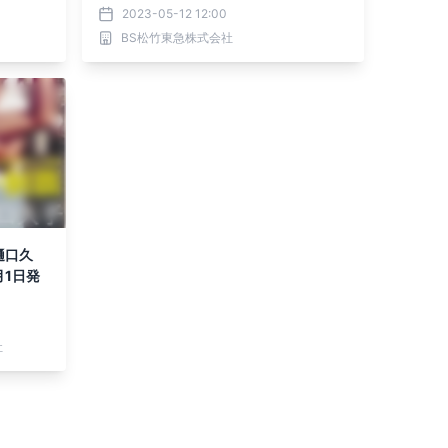
0ch）で
2023-05-12 12:00
大会 無
BS松竹東急株式会社
樋口久
1日発
社