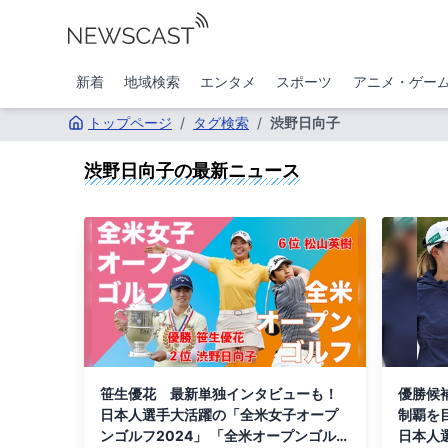
新着
地域検索
エンタメ
スポーツ
アニメ・ゲー
トップページ
/
タグ検索
/
渋野日向子
渋野日向子
の最新ニュース
笹生優花 最新単独インタビューも！
優勝候
日本人選手大活躍の「全米女子オープ
制覇を
ンゴルフ2024」 「全米オープンゴルフ
日本人