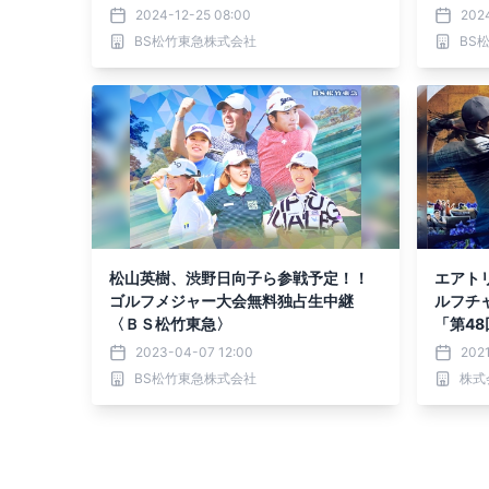
2024」を年末に一挙放送！
ープン
2024-12-25 08:00
202
程無料
BS松竹東急株式会社
BS
松山英樹、渋野日向子ら参戦予定！！
エアト
ゴルフメジャー大会無料独占生中継
ルフチ
〈ＢＳ松竹東急〉
「第4
子オー
2023-04-07 12:00
2021
賛！T
BS松竹東急株式会社
株式
ゴを掲