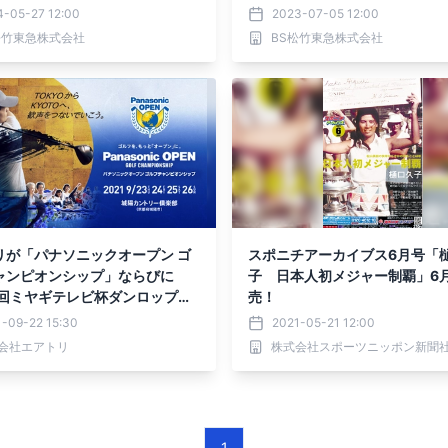
ゴルフ」を ＢＳ松竹東急で全日
生中継！ ＢＳ松竹東急（BS26
4-05-27 12:00
2023-07-05 12:00
生中継！
無料放送！」【ゴルフメジャー
松竹東急株式会社
BS松竹東急株式会社
料独占生中継 】
リが「パナソニックオープン ゴ
スポニチアーカイブス6月号「
ャンピオンシップ」ならびに
子 日本人初メジャー制覇」6月
8回ミヤギテレビ杯ダンロップ女
売！
プンゴルフトーナメント」に協
-09-22 15:30
2021-05-21 12:00
V-CM放映・会場内にエアトリロ
会社エアトリ
株式会社スポーツニッポン新聞
出！
1