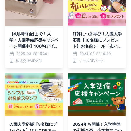
【4月4日(金)まで！入
好評につき再び！入園入学
学・入園準備応援キャンペ
応援【10名様にプレゼン
ーン開催中】100均アイテ
ト】お名前シール「布ハレ
ムにも名入れOK！ダイソ
ちゃん。」《Xフォロー＆
2025-03-28 15:30
2024-02-22 10:40
ーの不織布小物入れにぴた
リポストキャンペーン》本
株式会社MIYABI
シールDEネーム
プリを試してみた
日開始！
入園入学応援【5名様にプ
2024年も開催！入学準備
レゼント】はんこDEネー
の応援企画。小学校でつか