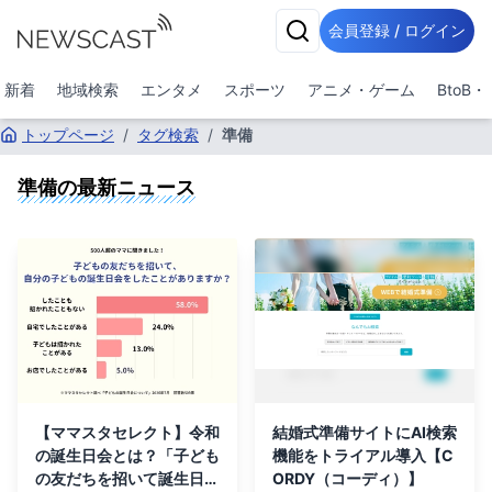
会員登録 / ログイン
新着
地域検索
エンタメ
スポーツ
アニメ・ゲーム
BtoB
トップページ
/
タグ検索
/
準備
準備
の最新ニュース
【ママスタセレクト】令和
結婚式準備サイトにAI検索
の誕生日会とは？「子ども
機能をトライアル導入【C
の友だちを招いて誕生日会
ORDY（コーディ）】