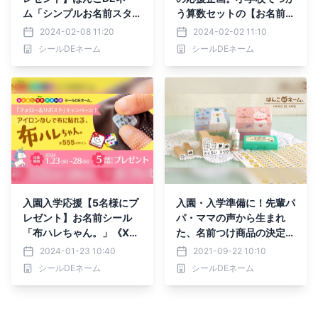
ム「シンプルお名前スタン
う算数セットの【お名前シ
プ（３本セット）」《Xフ
ール】が2月2日18時から
2024-02-08 11:20
2024-02-02 11:10
ォロー＆リポストキャンペ
割引価格に！
シールDEネーム
シールDEネーム
ーン》本日開始！
入園入学応援【5名様にプ
入園・入学準備に！先輩パ
レゼント】お名前シール
パ・ママの声から生まれ
「布ハレちゃん。」《Xフ
た、名前つけ商品の決定版
ォロー＆リポストキャンペ
お名前スタンプ・シールの
2024-01-23 10:40
2021-09-22 10:10
ーン》本日開始！
セット「らいと13点セッ
シールDEネーム
シールDEネーム
ト」が新発売