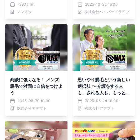
をしたことはある？」に5
-280分前
2025-10-23 16:00
00人超のママが回答【マ
ママスタ
株式会社ハイパードライブ
マスタアンケート】
商談に強くなる！ メンズ
思いやり脱毛という新しい
脱毛で対面に自信をつけよ
選択肢 〜 介護をする人
う
も、される人も、もっと快
適に 〜
2025-08-29 10:30
2025-06-24 10:30
株式会社アデプト
株式会社アデプト